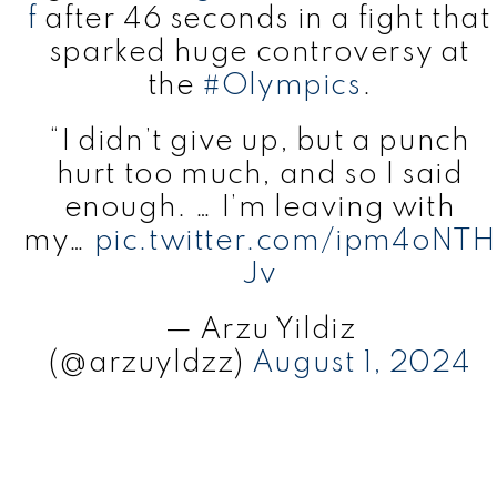
f
after 46 seconds in a fight that
sparked huge controversy at
the
#Olympics
.
“I didn’t give up, but a punch
hurt too much, and so I said
enough. … I’m leaving with
my…
pic.twitter.com/ipm4oNTH
Jv
— Arzu Yildiz
(@arzuyldzz)
August 1, 2024