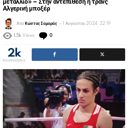
μετάλλιο» – Στην αντεπίθεση η τρανς
Αλγερινή μποξέρ
Από
Κώστας Σαμαράς
1 Αυγούστου 2024, 22:19
Comments
1.5k
Views
0
2k
Κοινοποιήσεις