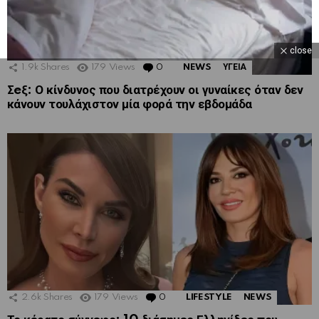
close
1.9k
Shares
179
Views
0
Comments
NEWS
ΥΓΕΙΑ
Σeξ: Ο κίνδυνος που διατρέχουν οι γυναίκες όταν δεν
κάνουν τουλάχιστον μία φορά την εβδομάδα
2.6k
Shares
179
Views
0
Comments
LIFESTYLE
NEWS