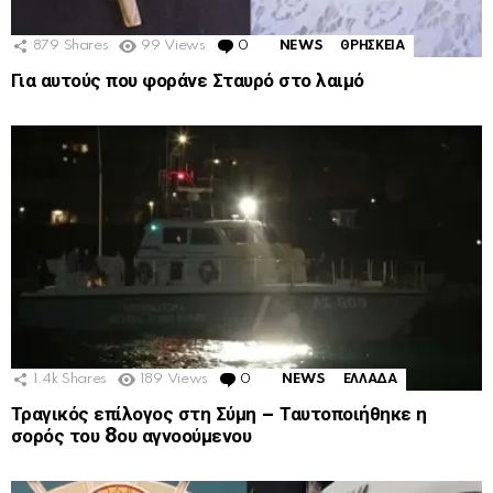
879
Shares
99
Views
0
Comments
NEWS
ΘΡΗΣΚΕΙΑ
Για αυτούς που φοράνε Σταυρό στο λαιμό
1.4k
Shares
189
Views
0
Comments
NEWS
ΕΛΛΑΔΑ
Τραγικός επίλογος στη Σύμη – Ταυτοποιήθηκε η
σορός του 8ου αγνοούμενου