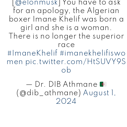
[
@elonmusk
] You have to ask
for an apology, the Algerian
boxer Imane Khelif was born a
girl and she is a woman.
There is no longer the superior
race
#ImaneKhelif
#imanekhelifiswo
men
pic.twitter.com/HtSUVY9S
ob
— Dr. DIB Athmane
(@dib_athmane)
August 1,
2024