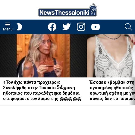
facebook
twitter
instagram
youtube
S
SWITCH
Menu
SKIN
LATEST
STORIES
«Τον έχω πάντα πρόχειρο»:
Έσκασε «βόμβα» στη
Συνελήφθη στην Τουρκία 54χρονη
αγαπημένη ηθοποιός 
ηθοποιός που παραδέχτηκε δημόσια
ερωτική σχέση με γυν
ότι φοράει στον λαιμό της @@@@@
κανείς δεν το περίμε