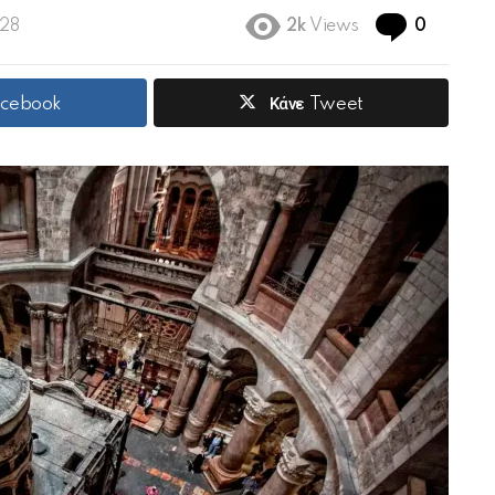
Commen
:28
2k
Views
0
acebook
Κάνε Tweet