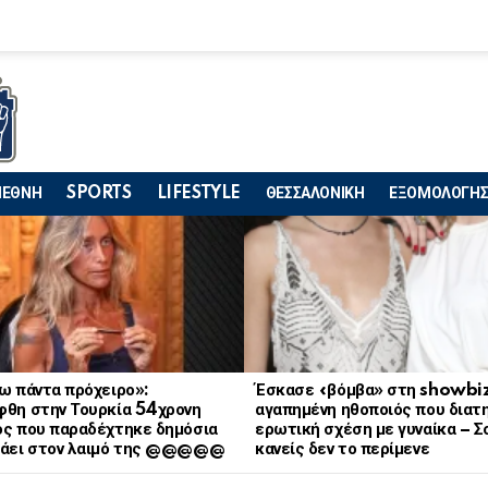
ΙΕΘΝΗ
SPORTS
LIFESTYLE
ΘΕΣΣΑΛΟΝΙΚΗ
ΕΞΟΜΟΛΟΓΗΣ
ω πάντα πρόχειρο»:
Έσκασε «βόμβα» στη showbiz
φθη στην Τουρκία 54χρονη
αγαπημένη ηθοποιός που διατ
ός που παραδέχτηκε δημόσια
ερωτική σχέση με γυναίκα – Σ
ράει στον λαιμό της @@@@@
κανείς δεν το περίμενε