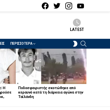
facebook
twitter
instagram
youtube
LATEST
SEARCH
SWITCH
ΕΙΣ
ΠΕΡΙΣΣΟΤΕΡΑ
SKIN
: Η
Ποδοσφαιριστής σκοτώθηκε από
Σε σοκ μητ
ηρούσε
κεραυνό κατά τη διάρκεια αγώνα στην
Κατασπάραξε
οκ,
Ταϊλάνδη
της… – «Δε
γιατί!»