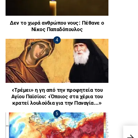
Δεν το χωρά ανθρώπου νους: Πέθανε ο
Νίκος Παπαδόπουλος
«Τρέμει» η γη από την προφητεία του
Αγίου Παϊσίου: «Όποιος στα χέρια του
κρατεί λουλούδια για την Παναγία…»
ΣΥΝ