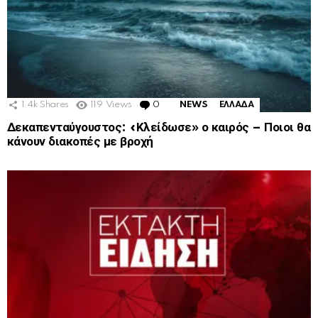
1.4k
Shares
119
Views
0
Comments
NEWS
ΕΛΛΑΔΑ
Δεκαπενταύγουστος: «Κλείδωσε» ο καιρός – Ποιοι θα
κάνουν διακοπές με βροχή