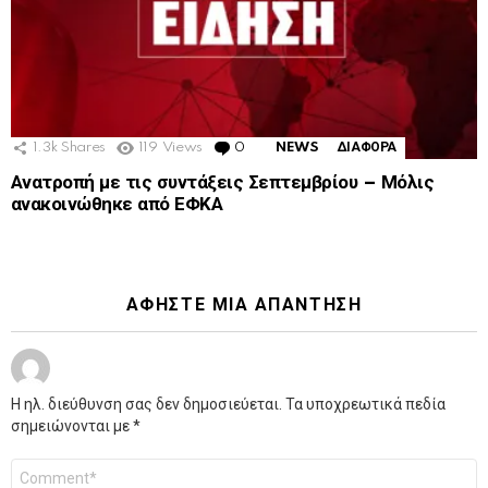
1.3k
Shares
119
Views
0
Comments
NEWS
ΔΙΑΦΟΡΑ
Ανατροπή με τις συντάξεις Σεπτεμβρίου – Μόλις
ανακοινώθηκε από ΕΦΚΑ
ΑΦΉΣΤΕ ΜΙΑ ΑΠΆΝΤΗΣΗ
Η ηλ. διεύθυνση σας δεν δημοσιεύεται.
Τα υποχρεωτικά πεδία
σημειώνονται με
*
Σχόλιο
*