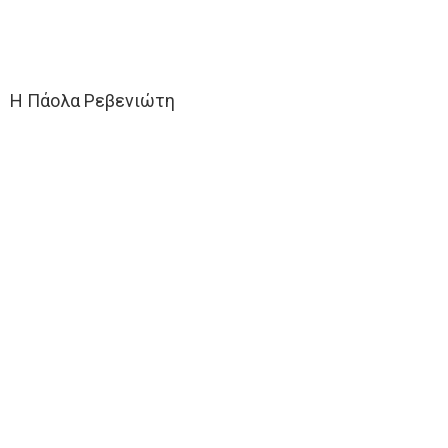
Η Πάολα Ρεβενιώτη