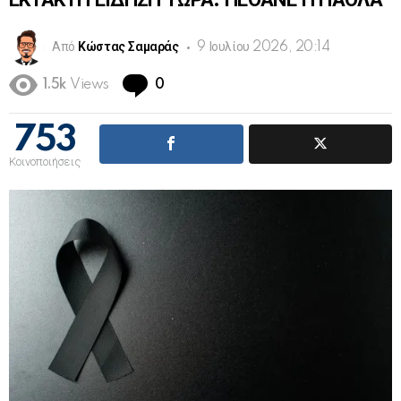
ΕΚΤΑΚΤΗ ΕΙΔΗΣΗ ΤΩΡΑ: ΠΕΘΑΝΕ Η ΠΑΟΛΑ
Από
Κώστας Σαμαράς
9 Ιουλίου 2026, 20:14
Comments
1.5k
Views
0
753
Κοινοποιήσεις