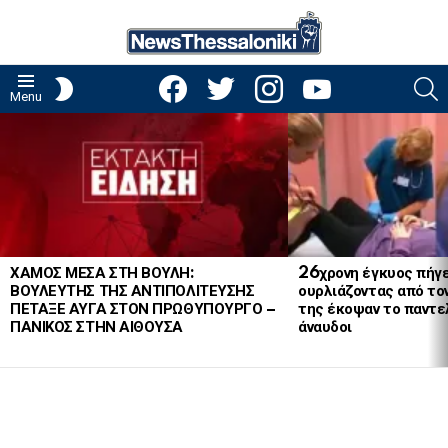
facebook
twitter
instagram
youtube
S
SWITCH
Menu
SKIN
LATEST
STORIES
ΧΑΜΟΣ ΜΕΣΑ ΣΤΗ ΒΟΥΛΗ:
26χρονη έγκυος πήγε
ΒΟΥΛΕΥΤΗΣ ΤΗΣ ΑΝΤΙΠΟΛΙΤΕΥΣΗΣ
ουρλιάζοντας από το
ΠΕΤΑΞΕ ΑΥΓΑ ΣΤΟΝ ΠΡΩΘΥΠΟΥΡΓΟ –
της έκοψαν το παντελ
ΠΑΝΙΚΟΣ ΣΤΗΝ ΑΙΘΟΥΣΑ
άναυδοι