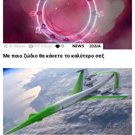
1k
Shares
99
Views
0
Comments
NEWS
ΖΩΔΙΑ
Με ποιο ζώδιο θα κάνετε το καλύτερο σeξ