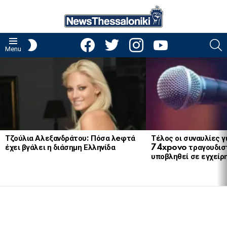
facebook
twitter
instagram
youtube
S
SWITCH
Menu
SKIN
LATEST
STORIES
Τζούλια Αλεξανδράτου: Πόσα λeφτά
Τέλος οι συναυλίες γ
έχει βγάλει η διάσημη Ελληνίδα
74xpovo τραγουδισ
υποβληθεί σε εγχείρ