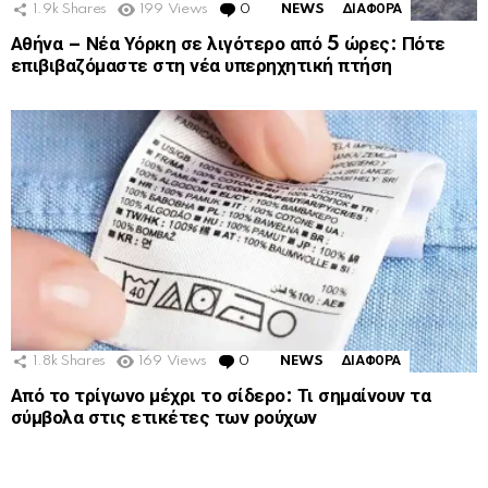
1.9k
Shares
199
Views
0
Comments
NEWS
ΔΙΑΦΟΡΑ
Αθήνα – Νέα Υόρκη σε λιγότερο από 5 ώρες: Πότε
επιβιβαζόμαστε στη νέα υπερηχητική πτήση
1.8k
Shares
169
Views
0
Comments
NEWS
ΔΙΑΦΟΡΑ
Από το τρίγωνο μέχρι το σίδερο: Τι σημαίνουν τα
σύμβολα στις ετικέτες των ρούχων