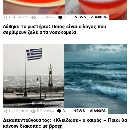
1.5k
Shares
139
Views
0
Comments
NEWS
ΔΙΑΦΟΡΑ
Λύθηκε το μυστήριο: Ποιος είναι ο λόγος που
σερβίρουν ζελέ στα νοσοκομεία
1.4k
Shares
119
Views
0
Comments
NEWS
ΔΙΑΦΟΡΑ
Δεκαπενταύγουστος: «Κλείδωσε» ο καιρός – Ποιοι θα
κάνουν διακοπές με βροχή