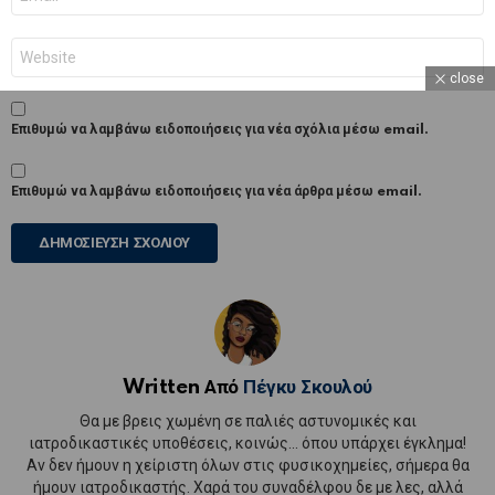
*
Ιστότοπος
close
Επιθυμώ να λαμβάνω ειδοποιήσεις για νέα σχόλια μέσω email.
Επιθυμώ να λαμβάνω ειδοποιήσεις για νέα άρθρα μέσω email.
Written Από
Πέγκυ Σκουλού
Θα με βρεις χωμένη σε παλιές αστυνομικές και
ιατροδικαστικές υποθέσεις, κοινώς... όπου υπάρχει έγκλημα!
Αν δεν ήμουν η χείριστη όλων στις φυσικοχημείες, σήμερα θα
ήμουν ιατροδικαστής. Χαρά του συναδέλφου δε με λες, αλλά