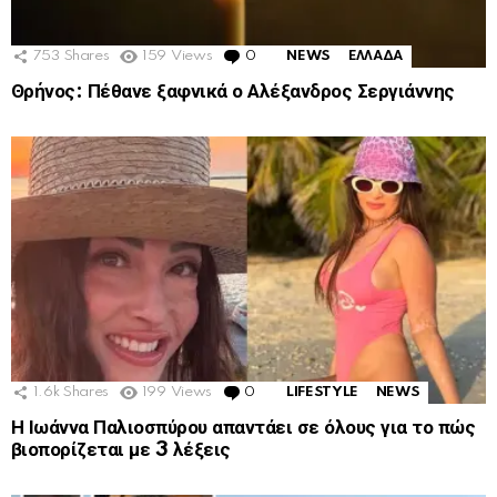
753
Shares
159
Views
0
Comments
NEWS
ΕΛΛΑΔΑ
Θρήνος: Πέθανε ξαφνικά ο Αλέξανδρος Σεργιάννης
1.6k
Shares
199
Views
0
Comments
LIFESTYLE
NEWS
Η Ιωάννα Παλιοσπύρου απαντάει σε όλους για το πώς
βιοπορίζεται με 3 λέξεις