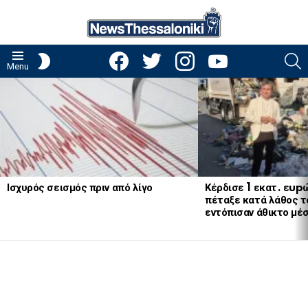
facebook
twitter
instagram
youtube
S
SWITCH
Menu
SKIN
LATEST
STORIES
Ισχυρός σεισμός πριν από λίγο
Κέρδισε 1 εκατ. εup
πέταξε κατά λάθος το
εντόπισαν άθικτο μέ