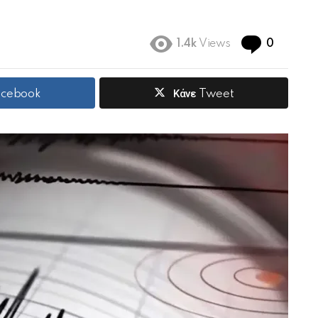
Commen
1.4k
Views
0
Facebook
Κάνε Tweet