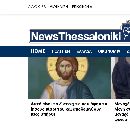
COOKIES
ΔΙΑΦΗΜΙΣΗ
ΕΠΙΚΟΙΝΩΝΙΑ
HOME
ΠΟΛΙΤΙΚΗ
ΕΛΛΑΔΑ
ΟΙΚΟΝΟΜΙΑ
Δ
LATEST
STORIES
Αυτά είναι τα 7 στοιχεία που άφησε ο
Μοναχό
Ιησούς πίσω του και αποδεικνύουν
Μονή στ
πως υπήρξε
μοναχό 
φόνου