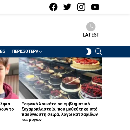
facebook
twitter
instagram
youtube
LATEST
SEARCH
SWITCH
ΕΙΣ
ΠΕΡΙΣΣΟΤΕΡΑ
SKIN
έλφια
Ξαφνικό λουκέτο σε εμβληματικό
Ισχυρός σει
ρουν το
ζαχαροπλαστείο, που μαθεύτηκε από
πασίγνωστη σειρά, λόγω κατσαρίδων
και μυγών