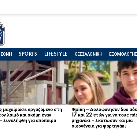
ΙΕΘΝΗ
SPORTS
LIFESTYLE
ΘΕΣΣΑΛΟΝΙΚΗ
ΕΞΟΜΟΛΟΓΗΣ
ς μαχαίρωσε εργαζόμενο στη
Φpiκη – Δολοφόνησαν δυο αδ
ον λαιμό και ακόμη έναν
17 και 22 ετών για να τους πά
– Συνελήφθη για απόπειρα
μηχανάκι – Σκότωσαν και μια
οικογένεια για φορτηγάκι