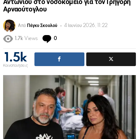
Αντωνίου στο νοσοκομείο για τον Γρηγόρη
Αρναούτογλου
Από
Πέγκυ Σκουλού
4 Ιουνίου 2026, 11:22
Comments
1.7k
Views
0
1.5k
Κοινοποιήσεις