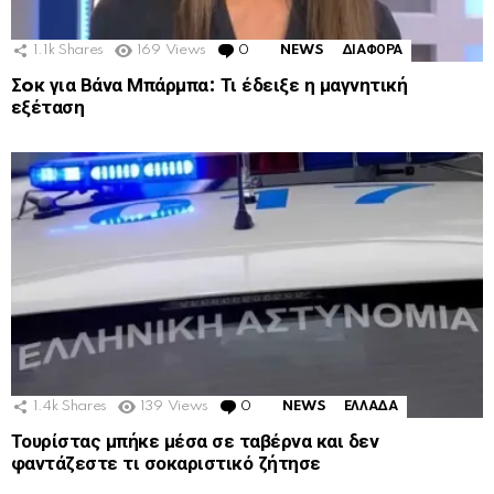
1.1k
Shares
169
Views
0
Comments
NEWS
ΔΙΑΦΟΡΑ
Σoκ για Βάνα Μπάρμπα: Τι έδειξε η μαγνητική
εξέταση
1.4k
Shares
139
Views
0
Comments
NEWS
ΕΛΛΑΔΑ
Τουρίστας μπήκε μέσα σε ταβέρνα και δεν
φαντάζεστε τι σοκαριστικό ζήτησε