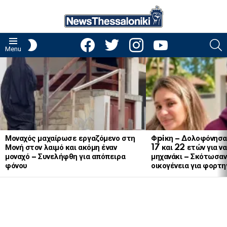
facebook
twitter
instagram
youtube
S
SWITCH
Menu
SKIN
LATEST
STORIES
Μοναχός μαχαίρωσε εργαζόμενο στη
Φpiκη – Δολοφόνησα
Μονή στον λαιμό και ακόμη έναν
17 και 22 ετών για ν
μοναχό – Συνελήφθη για απόπειρα
μηχανάκι – Σκότωσαν 
φόνου
οικογένεια για φορτη