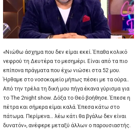
«Νιώθω άσχημα που δεν είμαι εκεί. Έπαθα κολικό
νεφρού τη Δευτέρα το μεσημέρι. Είναι από τα πιο
επίπονα πράγματα που έχω νιώσει στα 52 μου.
Ήρθαμε στο νοσοκομείο μήπως πέσει με τα ούρα..
Από την τρέλα τη δική μου πήγα έκανα γύρισμα για
το The 2night show. Δόξα το Θεό βοήθησε. Έπεσε η
πέτρα και σήμερα είμαι καλά. Έπεσα κάτω στο
πάτωμα. Περίμενα… λέω κάτι θα βγάλω δεν είναι
δυνατόν», ανέφερε μεταξύ άλλων ο παρουσιαστής.