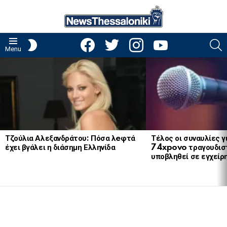
facebook
twitter
instagram
youtube
S
SWITCH
Menu
SKIN
LATEST
STORIES
Τζούλια Αλεξανδράτου: Πόσα λeφτά
Τέλος οι συναυλίες γ
έχει βγάλει η διάσημη Ελληνίδα
74xpovo τραγουδισ
υποβληθεί σε εγχείρ