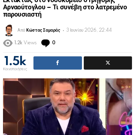
Εκτάκτως στο νοσοκομείο ο Γρηγόρης
Αρναούτογλου – Τι συνέβη στο λατρεμένο
παρουσιαστή
Από
Κώστας Σαμαράς
3 Ιουνίου 2026, 22:44
Comments
1.2k
Views
0
1.5k
Κοινοποιήσεις