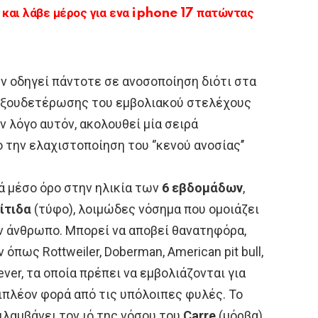
αι λάβε μέρος για ενα iphone 17 πατώντας
ν οδηγεί πάντοτε σε ανοσοποίηση διότι στα
 εξουδετέρωσης του εμβολιακού στελέχους
ν λόγο αυτόν, ακολουθεί μία σειρά
την ελαχιστοποίηση του ‘’κενού ανοσίας’’
ά μέσο όρο στην ηλικία των
6 εβδομάδων
,
ίτιδα
(τύφο), λοιμώδες νόσημα που ομοιάζει
ν άνθρωπο. Μπορεί να αποβεί θανατηφόρα,
πως Rottweiler, Doberman, American pit bull,
ever, τα οποία πρέπει να εμβολιάζονται για
ιπλέον φορά από τις υπόλοιπες φυλές. Το
λαμβάνει τον ιό της νόσου του
Carre
(μόρβα),