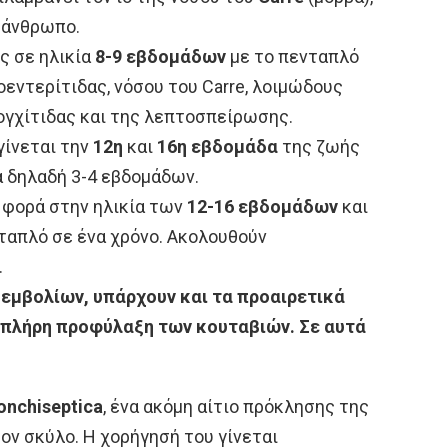
 άνθρωπο.
ς σε ηλικία
8-9 εβδομάδων
με το πενταπλό
οεντερίτιδας, νόσου του Carre, λοιμώδους
ογχίτιδας και της λεπτοσπείρωσης.
γίνεται την
12η
και
16η εβδομάδα
της ζωής
α δηλαδή 3-4 εβδομάδων.
α φορά στην ηλικία των
12-16 εβδομάδων
και
ταπλό σε ένα χρόνο. Ακολουθούν
.
εμβολίων, υπάρχουν και τα προαιρετικά
ν πλήρη προφύλαξη των κουταβιών.
Σε αυτά
onchiseptica
, ένα ακόμη αίτιο πρόκλησης της
ον σκύλο. Η χορήγησή του γίνεται