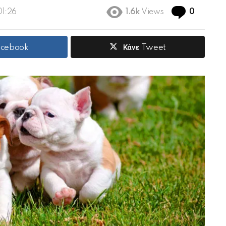
Commen
01:26
1.6k
Views
0
acebook
Κάνε Tweet