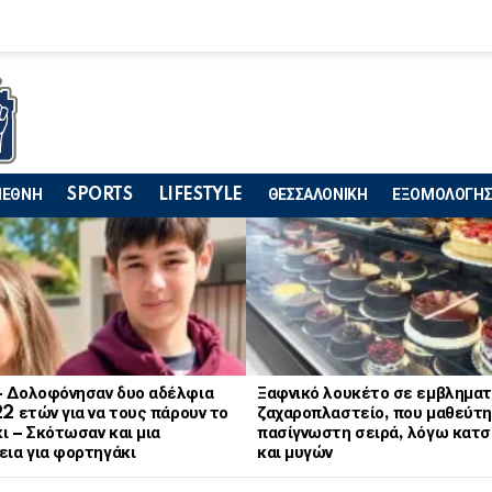
ΙΕΘΝΗ
SPORTS
LIFESTYLE
ΘΕΣΣΑΛΟΝΙΚΗ
ΕΞΟΜΟΛΟΓΗΣ
– Δολοφόνησαν δυο αδέλφια
Ξαφνικό λουκέτο σε εμβληματ
22 ετών για να τους πάρουν το
ζαχαροπλαστείο, που μαθεύτη
ι – Σκότωσαν και μια
πασίγνωστη σειρά, λόγω κατ
εια για φορτηγάκι
και μυγών