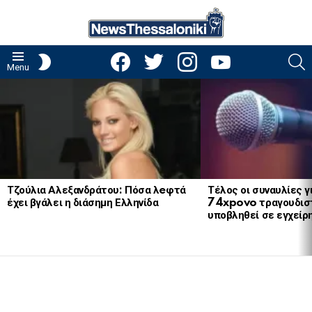
facebook
twitter
instagram
youtube
S
SWITCH
Menu
SKIN
LATEST
STORIES
Τζούλια Αλεξανδράτου: Πόσα λeφτά
Τέλος οι συναυλίες γ
έχει βγάλει η διάσημη Ελληνίδα
74xpovo τραγουδισ
υποβληθεί σε εγχείρ