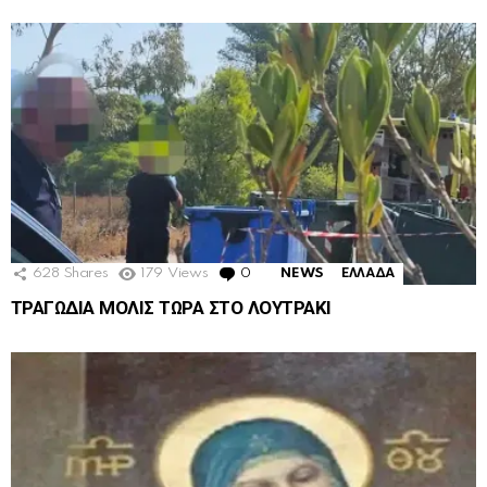
628
Shares
179
Views
0
Comments
NEWS
ΕΛΛΑΔΑ
ΤΡΑΓΩΔΙΑ ΜΟΛΙΣ ΤΩΡΑ ΣΤΟ ΛΟΥΤΡΑΚΙ