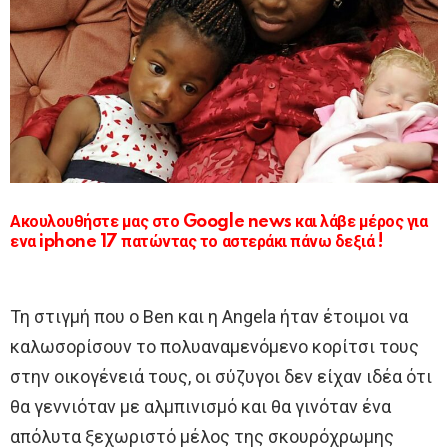
Ακουλουθήστε μας στο Google news και λάβε μέρος για
ενα iphone 17 πατώντας το αστεράκι πάνω δεξιά !
Τη στιγμή που ο Ben και η Angela ήταν έτοιμοι να
καλωσορίσουν το πολυαναμενόμενο κορίτσι τους
στην οικογένειά τους, οι σύζυγοι δεν είχαν ιδέα ότι
θα γεννιόταν με αλμπινισμό και θα γινόταν ένα
απόλυτα ξεχωριστό μέλος της σκουρόχρωμης