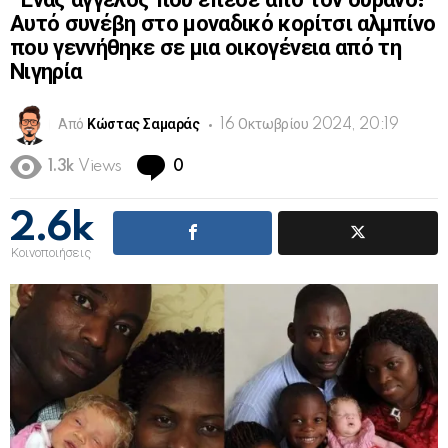
“Ένας άγγελος που έπεσε από τον ουρανό!”
Αυτό συνέβη στο μοναδικό κορίτσι αλμπίνο
που γεννήθηκε σε μια οικογένεια από τη
Νιγηρία
Από
Κώστας Σαμαράς
16 Οκτωβρίου 2024, 20:19
Comments
1.3k
Views
0
2.6k
Κοινοποιήσεις