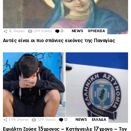
1k
Shares
199
Views
0
Comments
NEWS
ΘΡΗΣΚΕΙΑ
Αυτές είναι οι πιο σπάνιες εικόνες της Παναγίας
1.9k
Shares
129
Views
0
Comments
NEWS
ΕΛΛΑΔΑ
Εφιάλτη ζούσε 15χρονος – Κατήγγειλε 17χρονο – Τον