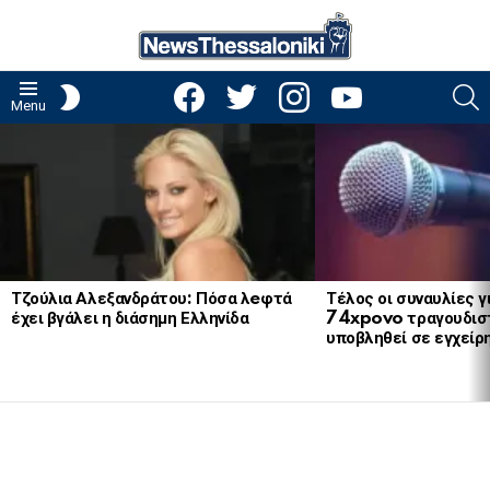
facebook
twitter
instagram
youtube
S
SWITCH
Menu
SKIN
LATEST
STORIES
Τζούλια Αλεξανδράτου: Πόσα λeφτά
Τέλος οι συναυλίες γ
έχει βγάλει η διάσημη Ελληνίδα
74xpovo τραγουδισ
υποβληθεί σε εγχείρ