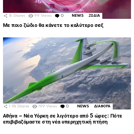
1k
Shares
99
Views
0
Comments
NEWS
ΖΩΔΙΑ
Με ποιο ζώδιο θα κάνετε το καλύτερο σeξ
1.9k
Shares
199
Views
0
Comments
NEWS
ΔΙΑΦΟΡΑ
Αθήνα – Νέα Υόρκη σε λιγότερο από 5 ώρες: Πότε
επιβιβαζόμαστε στη νέα υπερηχητική πτήση