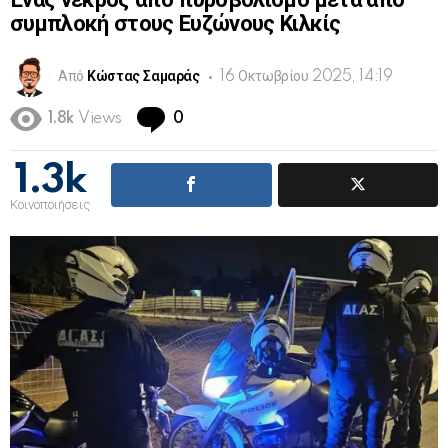
Ένας νεκρός από πυροβολισμό μετά από
συμπλοκή στους Ευζώνους Κιλκίς
Από
Κώστας Σαμαράς
16 Οκτωβρίου 2025, 14:19
Comments
1.8k
Views
0
1.3k
Κοινοποιήσεις