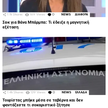
1.1k
Shares
169
Views
0
Comments
NEWS
ΔΙΑΦΟΡΑ
Σoκ για Βάνα Μπάρμπα: Τι έδειξε η μαγνητική
εξέταση
1.4k
Shares
139
Views
0
Comments
NEWS
ΕΛΛΑΔΑ
Τουρίστας μπήκε μέσα σε ταβέρνα και δεν
φαντάζεστε τι σοκαριστικό ζήτησε