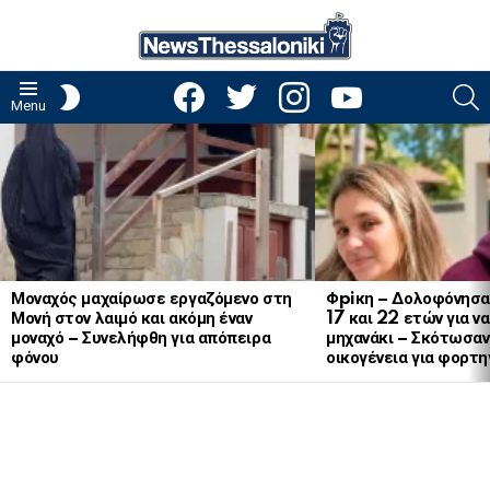
facebook
twitter
instagram
youtube
S
SWITCH
Menu
SKIN
LATEST
STORIES
Μοναχός μαχαίρωσε εργαζόμενο στη
Φpiκη – Δολοφόνησα
Μονή στον λαιμό και ακόμη έναν
17 και 22 ετών για ν
μοναχό – Συνελήφθη για απόπειρα
μηχανάκι – Σκότωσαν 
φόνου
οικογένεια για φορτη