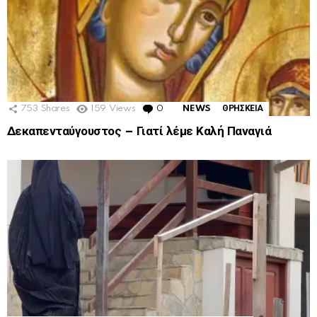
753
Shares
159
Views
0
Comments
NEWS
ΘΡΗΣΚΕΙΑ
Δεκαπενταύγουστος – Γιατί λέμε Καλή Παναγιά