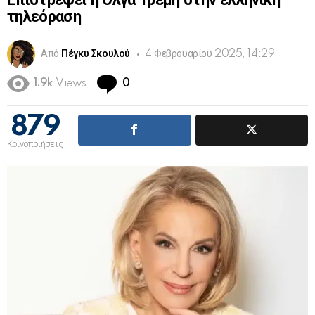
Επιστρέφει η Ολγα Τρέμη στην ελληνική
τηλεόραση
Από
Πέγκυ Σκουλού
4 Φεβρουαρίου 2025, 14:29
Comments
1.9k
Views
0
879
Κοινοποιήσεις