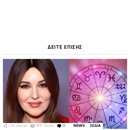
ΔΕΙΤΕ ΕΠΙΣΗΣ
1.1k
Shares
189
Views
0
Comments
NEWS
ΖΩΔΙΑ