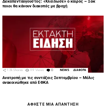
Δεκαπενταύγουστος: «Κλείδωσε» ο καιρός – Σoκ
ποιοι θα κάνουν διακοπές με βροχή
1.3k
Shares
119
Views
0
Comments
NEWS
ΔΙΑΦΟΡΑ
Ανατροπή με τις συντάξεις Σεπτεμβρίου – Μόλις
ανακοινώθηκε από ΕΦΚΑ
ΑΦΉΣΤΕ ΜΙΑ ΑΠΆΝΤΗΣΗ