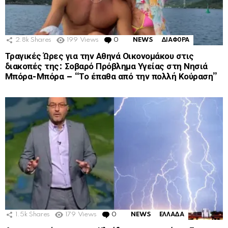
2.8k
Shares
199
Views
0
Comments
NEWS
ΔΙΑΦΟΡΑ
Τραγικές Ώρες για την Αθηνά Οικονομάκου στις
διακοπές της: Σοβαρό Πρόβλημα Υγείας στη Νησιά
Μπόρα-Μπόρα – “Το έπαθα από την πολλή Κούραση”
1.5k
Shares
179
Views
0
Comments
NEWS
ΕΛΛΑΔΑ