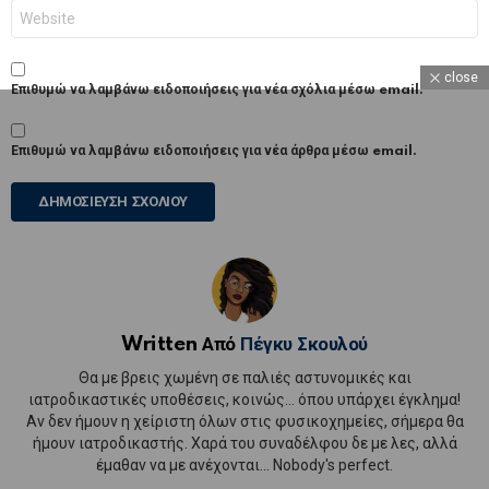
Ιστότοπος
close
Επιθυμώ να λαμβάνω ειδοποιήσεις για νέα σχόλια μέσω email.
Επιθυμώ να λαμβάνω ειδοποιήσεις για νέα άρθρα μέσω email.
Written Από
Πέγκυ Σκουλού
Θα με βρεις χωμένη σε παλιές αστυνομικές και
ιατροδικαστικές υποθέσεις, κοινώς... όπου υπάρχει έγκλημα!
Αν δεν ήμουν η χείριστη όλων στις φυσικοχημείες, σήμερα θα
ήμουν ιατροδικαστής. Χαρά του συναδέλφου δε με λες, αλλά
έμαθαν να με ανέχονται... Nobody's perfect.