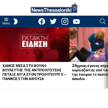
facebook
twitter
instagram
youtube
S
SWITCH
Menu
SKIN
LATEST
STORIES
ΧΑΜΟΣ ΜΕΣΑ ΣΤΗ ΒΟΥΛΗ:
26χρονη έγκυος πήγε
ΒΟΥΛΕΥΤΗΣ ΤΗΣ ΑΝΤΙΠΟΛΙΤΕΥΣΗΣ
ουρλιάζοντας από το
ΠΕΤΑΞΕ ΑΥΓΑ ΣΤΟΝ ΠΡΩΘΥΠΟΥΡΓΟ –
της έκοψαν το παντελ
ΠΑΝΙΚΟΣ ΣΤΗΝ ΑΙΘΟΥΣΑ
άναυδοι