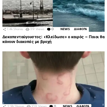
1.4k
Shares
119
Views
0
Comments
NEWS
ΔΙΑΦΟΡΑ
Δεκαπενταύγουστος: «Κλείδωσε» ο καιρός – Ποιοι θα
κάνουν διακοπές με βροχή
2.9k
Shares
109
Views
0
Comments
NEWS
ΔΙΑΦΟΡΑ