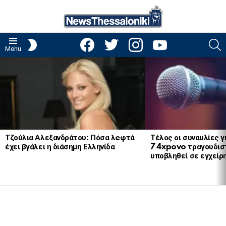
facebook
twitter
instagram
youtube
S
SWITCH
Menu
SKIN
LATEST
STORIES
Τζούλια Αλεξανδράτου: Πόσα λeφτά
Τέλος οι συναυλίες γ
έχει βγάλει η διάσημη Ελληνίδα
74xpovo τραγουδισ
υποβληθεί σε εγχείρ