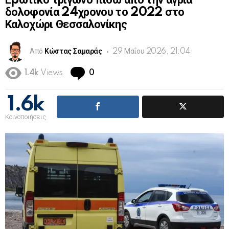
Εpωτικό τρίγωνο πίσω από την άγρια
δολοφονία 24χρονου το 2022 στο
Καλοχώρι Θεσσαλονίκης
Από
Κώστας Σαμαράς
29 Μαΐου 2026, 21:04
Comments
1.4k
Views
0
1.6k
Κοινοποιήσεις