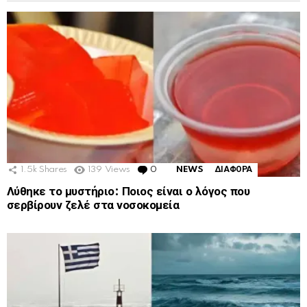
1.5k
Shares
139
Views
0
Comments
NEWS
ΔΙΑΦΟΡΑ
Λύθηκε το μυστήριο: Ποιος είναι ο λόγος που
σερβίρουν ζελέ στα νοσοκομεία