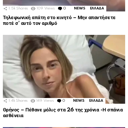
1.5k
Shares
109
Views
0
Comments
NEWS
ΕΛΛΑΔΑ
Τηλεφωνική απάτη στο κινητό – Μην απαντήσετε
ποτέ σ’ αυτό τον αριθμό
1.4k
Shares
149
Views
0
Comments
NEWS
ΕΛΛΑΔΑ
Θρήνος – Πέθανε μόλις στα 26 της χρόνια -Η σπάνια
ασθένεια