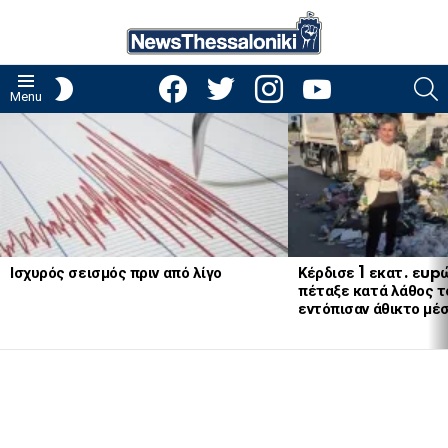
facebook
twitter
instagram
youtube
S
SWITCH
Menu
SKIN
LATEST
STORIES
Ισχυρός σεισμός πριν από λίγο
Κέρδισε 1 εκατ. εup
πέταξε κατά λάθος το
εντόπισαν άθικτο μέ