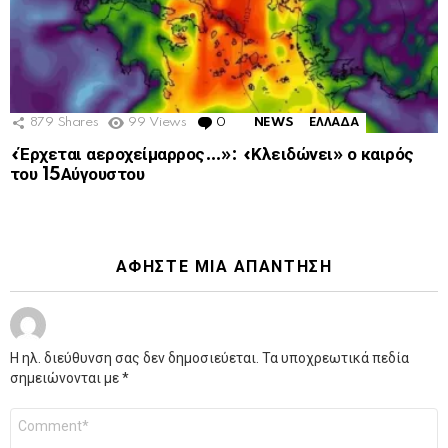
879
Shares
99
Views
0
Comments
NEWS
ΕΛΛΑΔΑ
«Έρχεται αεροχείμαρρος…»: «Κλειδώνει» ο καιρός
του 15Αύγουστου
ΑΦΉΣΤΕ ΜΙΑ ΑΠΆΝΤΗΣΗ
Η ηλ. διεύθυνση σας δεν δημοσιεύεται.
Τα υποχρεωτικά πεδία
σημειώνονται με
*
Σχόλιο
*