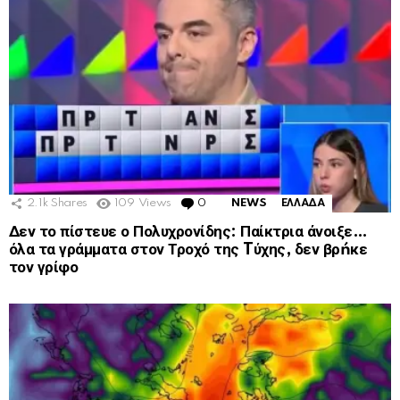
2.1k
Shares
109
Views
0
Comments
NEWS
ΕΛΛΑΔΑ
Δεν το πίστευε ο Πολυχρονίδης: Παίκτρια άνοιξε…
όλα τα γράμματα στον Τροχό της Tύχης, δεν βρńκε
τον γρίφο