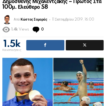
Δημοσθένης Μιχαλεντζάκης – Πρώτος Στα
100μ. Ελεύθερο S8
Από
Κώστας Σαμαράς
11 Σεπτεμβρίου 2019, 16:00
Comments
1.4k
Views
0
1.5k
Κοινοποιήσεις