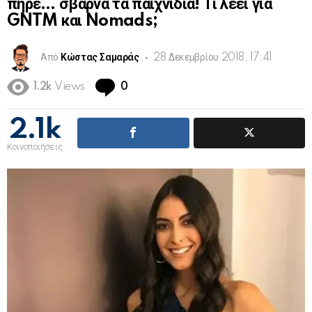
πήρε… σβάρνα τα παιχνίδια! Τι λέει για
GNTM και Nomads;
Από
Κώστας Σαμαράς
28 Δεκεμβρίου 2018, 17:41
Comments
1.2k
Views
0
2.1k
Κοινοποιήσεις