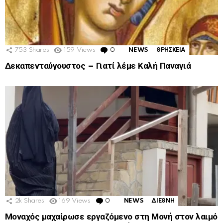
753
Shares
159
Views
0
Comments
NEWS
ΘΡΗΣΚΕΙΑ
Δεκαπενταύγουστος – Γιατί λέμε Καλή Παναγιά
2k
Shares
169
Views
0
Comments
NEWS
ΔΙΕΘΝΗ
Μοναχός μαχαίρωσε εργαζόμενο στη Μονή στον λαιμό