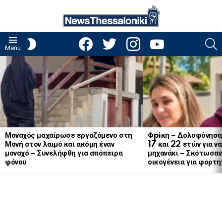
facebook
twitter
instagram
youtube
S
SWITCH
Menu
SKIN
LATEST
STORIES
Μοναχός μαχαίρωσε εργαζόμενο στη
Φpiκη – Δολοφόνησα
Μονή στον λαιμό και ακόμη έναν
17 και 22 ετών για ν
μοναχό – Συνελήφθη για απόπειρα
μηχανάκι – Σκότωσαν 
φόνου
οικογένεια για φορτη