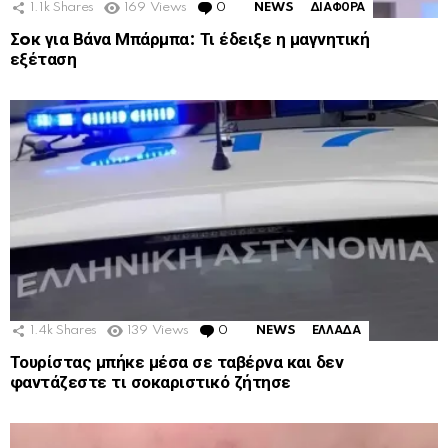
1.1k
Shares
169
Views
0
Comments
NEWS
ΔΙΑΦΟΡΑ
Σoκ για Βάνα Μπάρμπα: Τι έδειξε η μαγνητική
εξέταση
1.4k
Shares
139
Views
0
Comments
NEWS
ΕΛΛΑΔΑ
Τουρίστας μπήκε μέσα σε ταβέρνα και δεν
φαντάζεστε τι σοκαριστικό ζήτησε