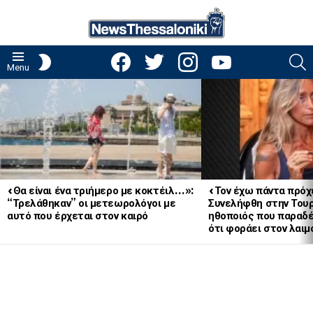
facebook
twitter
instagram
youtube
S
SWITCH
Menu
SKIN
LATEST
STORIES
«Θα είναι ένα τριήμερο με κοκτέιλ…»:
«Τον έχω πάντα πρόχ
“Τρελάθηκαν” οι μετεωρολόγοι με
Συνελήφθη στην Του
αυτό που έρχεται στον καιρό
ηθοποιός που παραδ
ότι φοράει στον λ