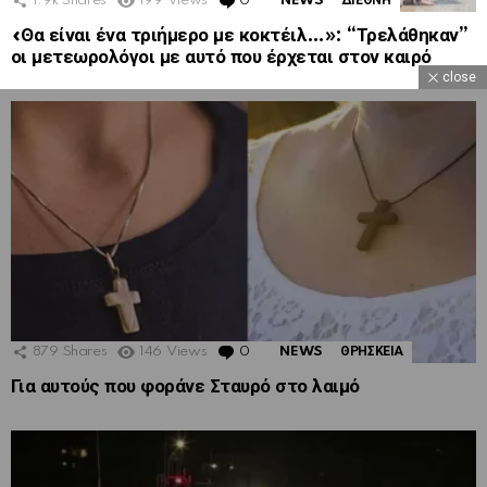
1.9k
Shares
199
Views
0
Comments
NEWS
ΔΙΕΘΝΗ
«Θα είναι ένα τριήμερο με κοκτέιλ…»: “Τρελάθηκαν”
οι μετεωρολόγοι με αυτό που έρχεται στον καιρό
close
879
Shares
146
Views
0
Comments
NEWS
ΘΡΗΣΚΕΙΑ
Για αυτούς που φοράνε Σταυρό στο λαιμό