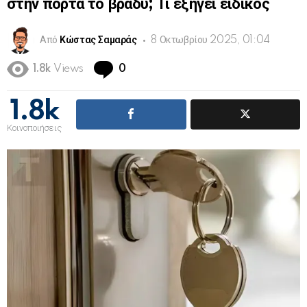
στην πόρτα το βράδυ; Τι εξηγεί ειδικός
Από
Κώστας Σαμαράς
8 Οκτωβρίου 2025, 01:04
Comments
1.8k
Views
0
1.8k
Κοινοποιήσεις