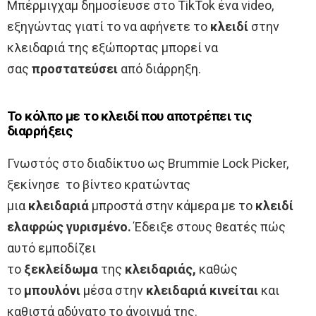
Μπέρμιγχαμ δημοσίευσε στο TikTok ένα video,
εξηγώντας γιατί το να αφήνετε το
κλειδί
στην
κλειδαριά της εξώπορτας μπορεί να
σας
προστατεύσει
από διάρρηξη.
Το κόλπο με το κλειδί που αποτρέπει τις
διαρρήξεις
Γνωστός στο διαδίκτυο ως Brummie Lock Picker,
ξεκίνησε το βίντεο κρατώντας
μια
κλειδαριά
μπροστά στην κάμερα με το
κλειδί
ελαφρώς γυρισμένο.
Έδειξε στους θεατές πώς
αυτό εμποδίζει
το
ξεκλείδωμα
της
κλειδαριάς,
καθώς
το
μπουλόνι
μέσα στην
κλειδαριά κινείται
και
καθιστά αδύνατο το άνοιγμά της.