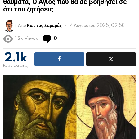
θαύματα, Ο Άγιος που θα σε βοηθήσει σε
ότι του ζητήσεις
Από
Κώστας Σαμαράς
14 Αυγούστου 2025, 02:58
Comments
1.2k
Views
0
2.1k
Κοινοποιήσεις