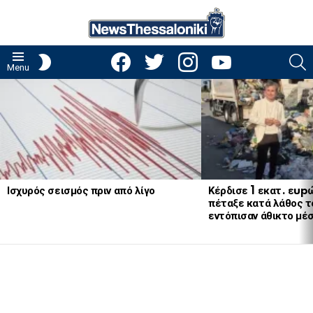
facebook
twitter
instagram
youtube
S
SWITCH
Menu
SKIN
LATEST
STORIES
Ισχυρός σεισμός πριν από λίγο
Κέρδισε 1 εκατ. εup
πέταξε κατά λάθος το
εντόπισαν άθικτο μέ