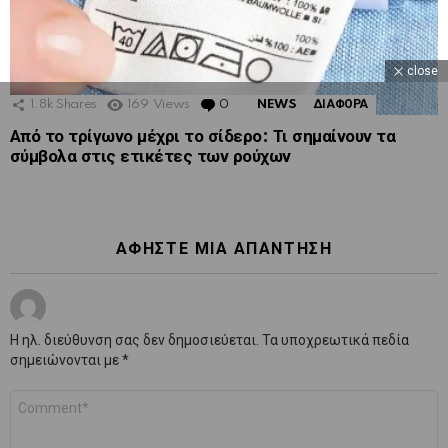
close
1.8k
Shares
169
Views
0
Comments
NEWS
ΔΙΑΦΟΡΑ
Από το τρίγωνο μέχρι το σίδερο: Τι σημαίνουν τα
σύμβολα στις ετικέτες των ρούχων
ΑΦΉΣΤΕ ΜΙΑ ΑΠΆΝΤΗΣΗ
Η ηλ. διεύθυνση σας δεν δημοσιεύεται.
Τα υποχρεωτικά πεδία
σημειώνονται με
*
Σχόλιο
*