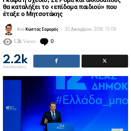
Γκάφα ή σχέδιο; Σε Ρομά και αλλοδαπούς
θα καταλήξει το «επίδομα παιδιού» που
έταξε ο Μητσοτάκης
Από
Κώστας Σαμαράς
30 Δεκεμβρίου 2018, 15:06
Comments
1.3k
Views
0
2.2k
Κοινοποιήσεις