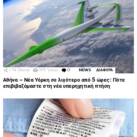
1.9k
Shares
199
Views
0
Comments
NEWS
ΔΙΑΦΟΡΑ
Αθήνα – Νέα Υόρκη σε λιγότερο από 5 ώρες: Πότε
επιβιβαζόμαστε στη νέα υπερηχητική πτήση