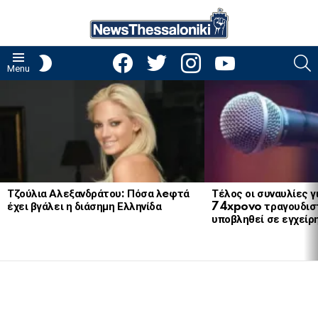
facebook
twitter
instagram
youtube
S
SWITCH
Menu
SKIN
LATEST
STORIES
Τζούλια Αλεξανδράτου: Πόσα λeφτά
Τέλος οι συναυλίες γ
έχει βγάλει η διάσημη Ελληνίδα
74xpovo τραγουδισ
υποβληθεί σε εγχείρ