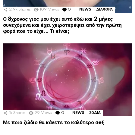
2.9k
Shares
109
Views
0
Comments
NEWS
ΔΙΑΦΟΡΑ
Ο 8χρονος γιος μου έχει αυτό εδώ και 2 μήνες
συνεχόμενα και έχει χειροτερέψει από την πρώτη
φορά που το είχε… Τι είναι;
1k
Shares
99
Views
0
Comments
NEWS
ΖΩΔΙΑ
Με ποιο ζώδιο θα κάνετε το καλύτερο σeξ