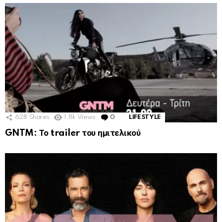
628
Shares
1.8k
Views
0
Comments
LIFESTYLE
GNTM: Το trailer του ημιτελικού