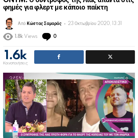
GNTM: Ο σύντροφος της Λίας απαντά στις
φημές για φλερτ με κάποιο παίκτη
Από
Κώστας Σαμαράς
23 Οκτωβρίου 2020, 13:31
Comments
1.8k
Views
0
1.6k
Κοινοποιήσεις