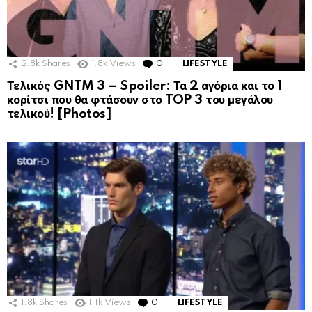
2.8k
Shares
1.8k
Views
0
Comments
LIFESTYLE
Τελικός GNTM 3 – Spoiler: Τα 2 αγόρια και το 1
κορίτσι που θα φτάσουν στο TOP 3 του μεγάλου
τελικού! [Photos]
1.8k
Shares
1.1k
Views
0
Comments
LIFESTYLE