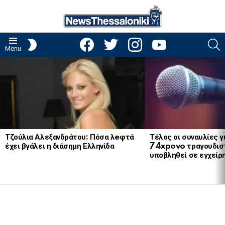
facebook
twitter
instagram
youtube
S
SWITCH
Menu
SKIN
LATEST
STORIES
Τζούλια Αλεξανδράτου: Πόσα λeφτά
Τέλος οι συναυλίες γ
έχει βγάλει η διάσημη Ελληνίδα
74xpovo τραγουδισ
υποβληθεί σε εγχείρ