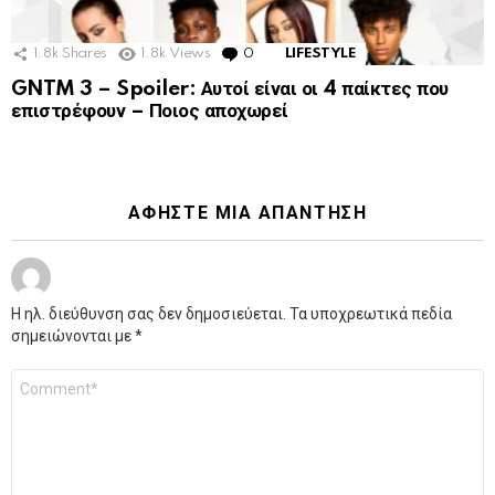
1.8k
Shares
1.8k
Views
0
Comments
LIFESTYLE
GNTM 3 – Spoiler: Αυτοί είναι οι 4 παίκτες που
επιστρέφουν – Ποιος αποχωρεί
ΑΦΉΣΤΕ ΜΙΑ ΑΠΆΝΤΗΣΗ
Η ηλ. διεύθυνση σας δεν δημοσιεύεται.
Τα υποχρεωτικά πεδία
σημειώνονται με
*
Σχόλιο
*