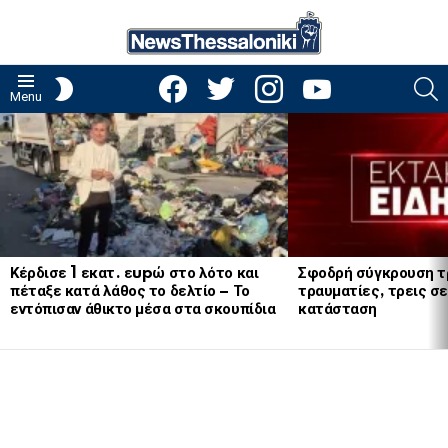
facebook
twitter
instagram
youtube
S
SWITCH
Menu
SKIN
LATEST
STORIES
Κέρδισε 1 εκατ. εupώ στο λότο και
Σφοδρή σύγκρουση τ
πέταξε κατά λάθος το δελτίο – Το
τραυματίες, τρεις σε
εντόπισαν άθικτο μέσα στα σκουπίδια
κατάσταση