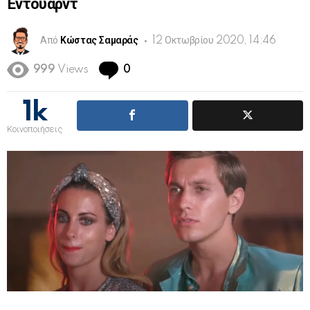
Έντουαρντ
Από
Κώστας Σαμαράς
12 Οκτωβρίου 2020, 14:46
Comments
999
Views
0
1k
Κοινοποιήσεις