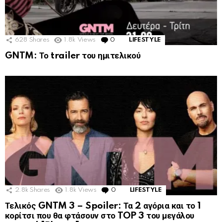
628
Shares
1.8k
Views
0
Comments
LIFESTYLE
GNTM: Το trailer του ημιτελικού
2.8k
Shares
1.8k
Views
0
Comments
LIFESTYLE
Τελικός GNTM 3 – Spoiler: Τα 2 αγόρια και το 1
κορίτσι που θα φτάσουν στο TOP 3 του μεγάλου