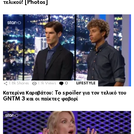
τελικού! [Photos]
1.8k
Shares
1.1k
Views
0
Comments
LIFESTYLE
Κατερίνα Καραβάτου: To spoiler για τον τελικό του
GNTM 3 και οι παίκτες φαβορί