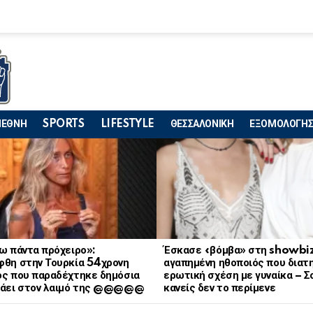
ΙΕΘΝΗ
SPORTS
LIFESTYLE
ΘΕΣΣΑΛΟΝΙΚΗ
ΕΞΟΜΟΛΟΓΗΣ
ω πάντα πρόχειρο»:
Έσκασε «βόμβα» στη showbiz
φθη στην Τουρκία 54χρονη
αγαπημένη ηθοποιός που διατ
ός που παραδέχτηκε δημόσια
ερωτική σχέση με γυναίκα – Σ
ράει στον λαιμό της @@@@@
κανείς δεν το περίμενε