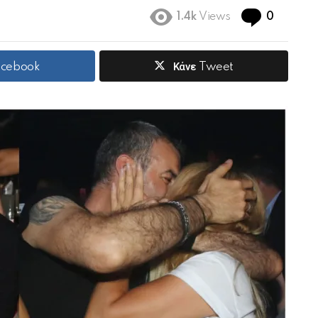
Commen
8
1.4k
Views
0
acebook
Κάνε Tweet