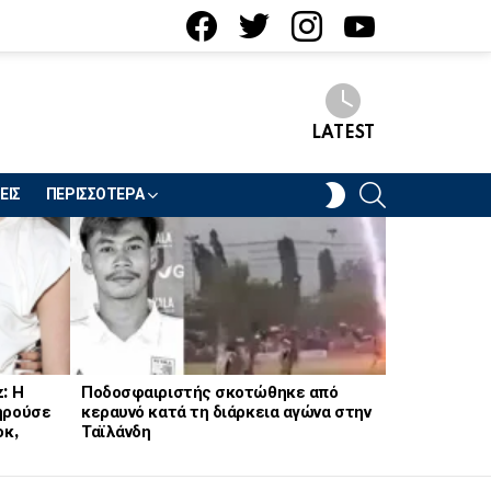
facebook
twitter
instagram
youtube
LATEST
SEARCH
SWITCH
ΕΙΣ
ΠΕΡΙΣΣΟΤΕΡΑ
SKIN
: Η
Ποδοσφαιριστής σκοτώθηκε από
Σε σοκ μητ
ηρούσε
κεραυνό κατά τη διάρκεια αγώνα στην
Κατασπάραξε
οκ,
Ταϊλάνδη
της… – «Δε
γιατί!»