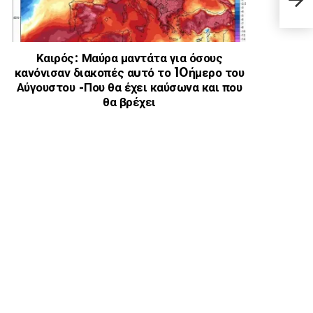
με α
Καιρός: Μαύρα μαντάτα για όσους
κανόνισαν διακοπές αuτό το 10ήμερο του
Αύγουστου -Που θα έχει καύσωνα και που
θα βρέχει