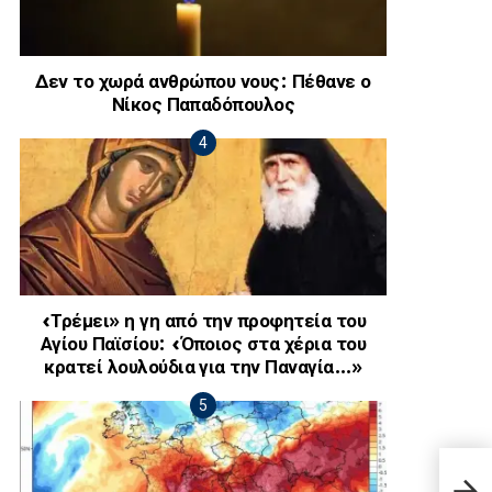
Δεν το χωρά ανθρώπου νους: Πέθανε ο
Νίκος Παπαδόπουλος
«Τρέμει» η γη από την προφητεία του
Αγίου Παϊσίου: «Όποιος στα χέρια του
κρατεί λουλούδια για την Παναγία…»
Αυτά
μέρε