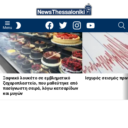
facebook
twitter
instagram
youtube
S
SWITCH
Menu
SKIN
LATEST
STORIES
Ξαφνικό λουκέτο σε εμβληματικό
Ισχυρός σεισμός πριν
ζαχαροπλαστείο, που μαθεύτηκε από
πασίγνωστη σειρά, λόγω κατσαρίδων
και μυγών