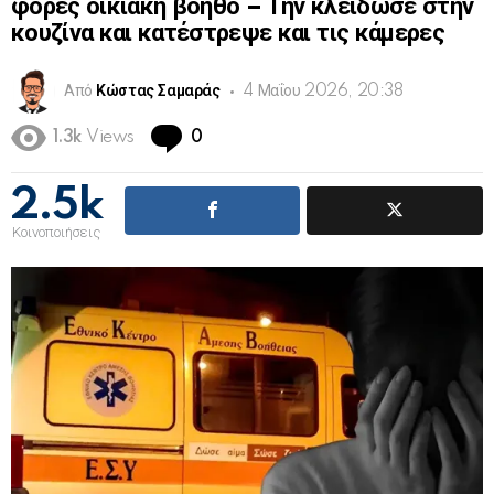
φορές οικιακή βοηθό – Την κλείδωσε στην
κουζίνα και κατέστρεψε και τις κάμερες
Από
Κώστας Σαμαράς
4 Μαΐου 2026, 20:38
Comments
1.3k
Views
0
2.5k
Κοινοποιήσεις