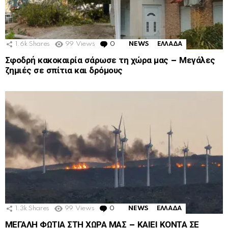
1.6k
Shares
99
Views
0
Comments
NEWS
ΕΛΛΑΔΑ
Σφοδρή κακοκαιρία σάρωσε τη χώρα μας – Μεγάλες
ζημιές σε σπίτια και δρόμους
1.3k
Shares
99
Views
0
Comments
NEWS
ΕΛΛΑΔΑ
ΜΕΓΑΛΗ ΦΩΤΙΑ ΣΤΗ ΧΩΡΑ ΜΑΣ – ΚΑΙΕΙ ΚΟΝΤΑ ΣΕ