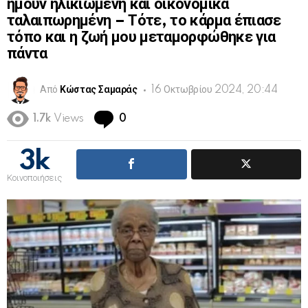
ήμουν ηλικιωμένη και οικονομικά
ταλαιπωρημένη – Τότε, το κάρμα έπιασε
τόπο και η ζωή μου μεταμορφώθηκε για
πάντα
Από
Κώστας Σαμαράς
16 Οκτωβρίου 2024, 20:44
Comments
1.7k
Views
0
3k
Κοινοποιήσεις