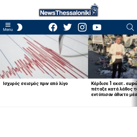
facebook
twitter
instagram
youtube
S
SWITCH
Menu
SKIN
LATEST
STORIES
Ισχυρός σεισμός πριν από λίγο
Κέρδισε 1 εκατ. εup
πέταξε κατά λάθος το
εντόπισαν άθικτο μέ