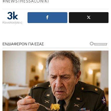
NEWSTHESSALONIKI
3k
Κοινοποιήσεις