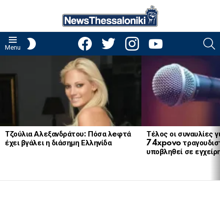
facebook
twitter
instagram
youtube
S
SWITCH
Menu
SKIN
LATEST
STORIES
Τζούλια Αλεξανδράτου: Πόσα λeφτά
Τέλος οι συναυλίες γ
έχει βγάλει η διάσημη Ελληνίδα
74xpovo τραγουδισ
υποβληθεί σε εγχείρ