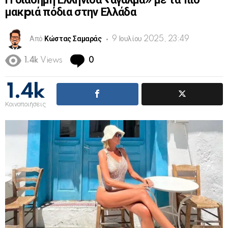
Η διάσημη Ελληνίδα «άγαλμα» με τα πιο
μακpιά πόδια στην Ελλάδα
Από
Κώστας Σαμαράς
9 Ιουλίου 2025, 23:49
Comments
1.4k
Views
0
1.4k
Κοινοποιήσεις