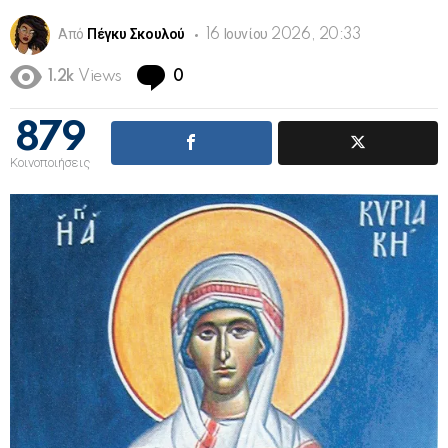
Από
Πέγκυ Σκουλού
16 Ιουνίου 2026, 20:33
Comments
1.2k
Views
0
879
Κοινοποιήσεις