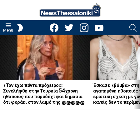
facebook
twitter
instagram
youtube
S
SWITCH
Menu
SKIN
LATEST
STORIES
«Τον έχω πάντα πρόχειρο»:
Έσκασε «βόμβα» στη
Συνελήφθη στην Τουρκία 54χρονη
αγαπημένη ηθοποιός 
ηθοποιός που παραδέχτηκε δημόσια
ερωτική σχέση με γυν
ότι φοράει στον λαιμό της @@@@@
κανείς δεν το περίμε