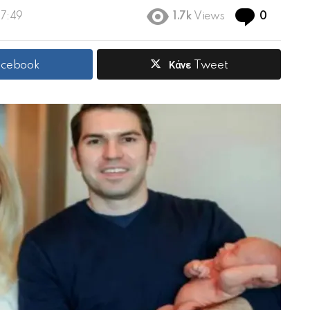
Commen
07:49
1.7k
Views
0
Facebook
Κάνε Tweet