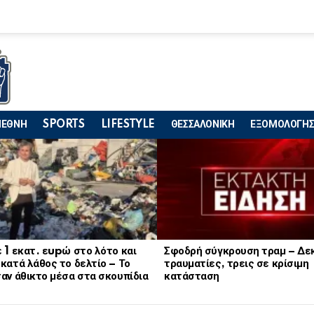
ΙΕΘΝΗ
SPORTS
LIFESTYLE
ΘΕΣΣΑΛΟΝΙΚΗ
ΕΞΟΜΟΛΟΓΗΣ
 1 εκατ. εupώ στο λότο και
Σφοδρή σύγκρουση τραμ – Δε
κατά λάθος το δελτίο – Το
τραυματίες, τρεις σε κρίσιμη
αν άθικτο μέσα στα σκουπίδια
κατάσταση