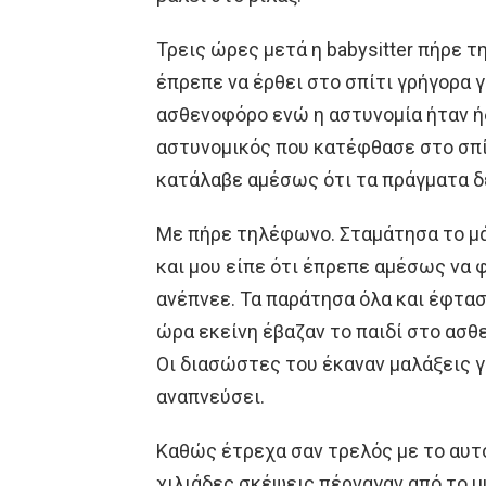
Τρεις ώρες μετά η babysitter πήρε τ
έπρεπε να έρθει στο σπίτι γρήγορα γ
ασθενοφόρο ενώ η αστυνομία ήταν ήδ
αστυνομικός που κατέφθασε στο σπίτ
κατάλαβε αμέσως ότι τα πράγματα δ
Με πήρε τηλέφωνο. Σταμάτησα το μά
και μου είπε ότι έπρεπε αμέσως να φ
ανέπνεε. Τα παράτησα όλα και έφτασ
ώρα εκείνη έβαζαν το παιδί στο ασθ
Οι διασώστες του έκαναν μαλάξεις γι
αναπνεύσει.
Καθώς έτρεχα σαν τρελός με το αυτ
χιλιάδες σκέψεις πέρναγαν από το μ