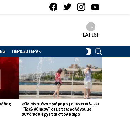
facebook
twitter
instagram
youtube
LATEST
SEARCH
SWITCH
ΕΙΣ
ΠΕΡΙΣΣΟΤΕΡΑ
SKIN
κάδες
«Θα είναι ένα τριήμερο με κοκτέιλ…»:
«Τον έχω πά
“Τρελάθηκαν” οι μετεωρολόγοι με
Συνελήφθη 
αυτό που έρχεται στον καιρό
ηθοποιός π
ότι φοράει