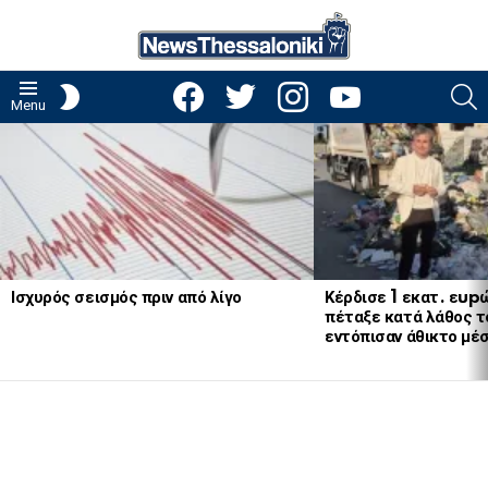
facebook
twitter
instagram
youtube
S
SWITCH
Menu
SKIN
LATEST
STORIES
Ισχυρός σεισμός πριν από λίγο
Κέρδισε 1 εκατ. εup
πέταξε κατά λάθος το
εντόπισαν άθικτο μέ