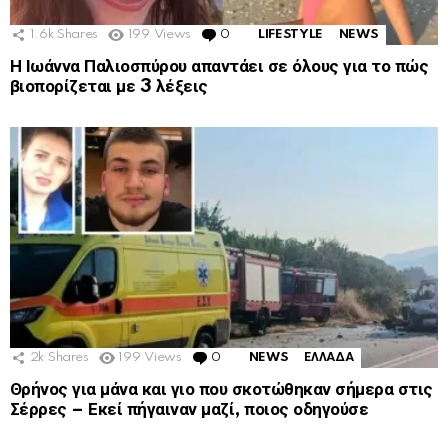
1.6k
Shares
199
Views
0
Comments
LIFESTYLE
NEWS
Η Ιωάννα Παλιοσπύρου απαντάει σε όλους για το πώς
βιοπορίζεται με 3 λέξεις
2k
Shares
199
Views
0
Comments
NEWS
ΕΛΛΑΔΑ
Θρήνος για μάνα και γιο που σκοτώθηκαν σήμερα στις
Σέρρες – Εκεί πήγαιναν μαζί, ποιος οδηγούσε