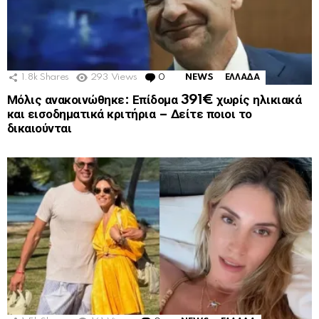
1.8k
Shares
293
Views
0
Comments
NEWS
ΕΛΛΑΔΑ
Μόλις ανακοινώθηκε: Επίδομα 391€ χωρίς ηλικιακά
και εισοδηματικά κριτήρια – Δείτε ποιοι το
δικαιούνται