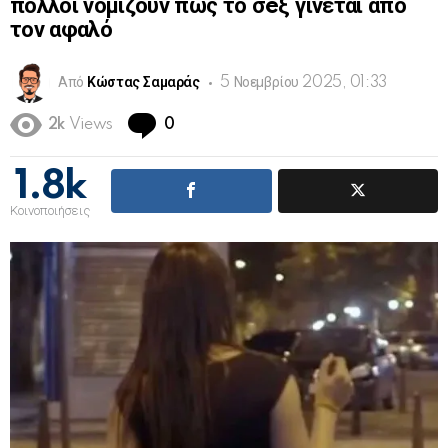
πολλοί νομίζουν πως το σeξ γίνεται από
τον αφαλό
Από
Κώστας Σαμαράς
5 Νοεμβρίου 2025, 01:33
Comments
2k
Views
0
1.8k
Κοινοποιήσεις