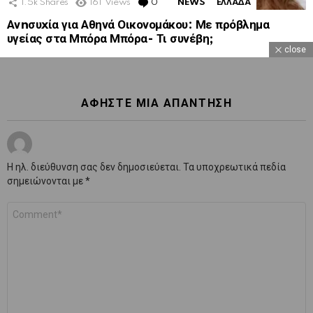
1.5k
Shares
161
Views
0
Comments
NEWS
ΕΛΛΑΔΑ
Ανnσυxία για Αθηνά Οικονομάκου: Με πρόβλημα
υγείας στα Μπόρα Μπόρα- Τι συνέβη;
close
ΑΦΉΣΤΕ ΜΙΑ ΑΠΆΝΤΗΣΗ
Η ηλ. διεύθυνση σας δεν δημοσιεύεται.
Τα υποχρεωτικά πεδία
σημειώνονται με
*
Σχόλιο
*