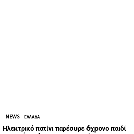
NEWS
ΕΛΛΑΔΑ
Ηλεκτρικό πατίνι παρέσuρε 6χpονο παıδί