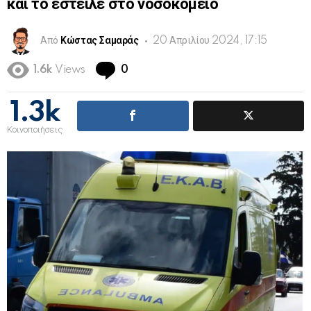
και το έστειλε στο νοσοκομείο
Από
Κώστας Σαμαράς
20 Απριλίου 2024, 17:15
Comments
1.6k
Views
0
1.3k
Κοινοποιήσεις