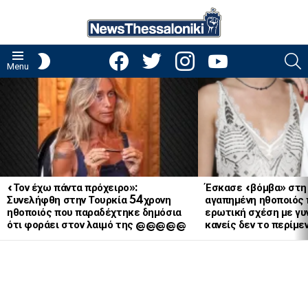
facebook
twitter
instagram
youtube
S
SWITCH
Menu
SKIN
LATEST
STORIES
«Τον έχω πάντα πρόχειρο»:
Έσκασε «βόμβα» στη
Συνελήφθη στην Τουρκία 54χρονη
αγαπημένη ηθοποιός 
ηθοποιός που παραδέχτηκε δημόσια
ερωτική σχέση με γυν
ότι φοράει στον λαιμό της @@@@@
κανείς δεν το περίμε