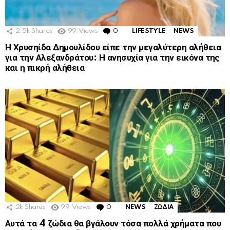
2.5k
Shares
99
Views
0
Comments
LIFESTYLE
NEWS
Η Χρυσηίδα Δημουλίδου είπε την μεγαλύτερη αλήθεια
για την Αλεξανδράτου: Η ανησυχία για την εικόνα της
και η πικρή αλήθεια
2k
Shares
99
Views
0
Comments
NEWS
ΖΩΔΙΑ
Αυτά τα 4 ζώδια θα βγάλουν τόσα πολλά χρήματα που