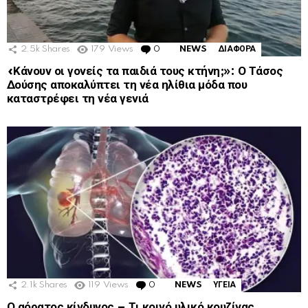
2.5k
Shares
179
Views
0
Comments
NEWS
ΔΙΑΦΟΡΑ
«Κάνουν οι γονείς τα παιδιά τους κτήνη;»: Ο Τάσος
Δούσης αποκαλύπτει τη νέα ηλίθια μόδα που
καταστρέφει τη νέα γενιά
2.1k
Shares
119
Views
0
Comments
NEWS
ΥΓΕΙΑ
Ο αόρατος κίνδυνος – Τι κοινό υλικό κουζίνας