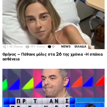
1.4k
Shares
149
Views
0
Comments
NEWS
ΕΛΛΑΔΑ
Θρήνος – Πέθανε μόλις στα 26 της χρόνια -Η σπάνια
ασθένεια