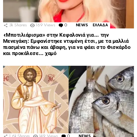
3k
Shares
169
Views
0
Comments
NEWS
ΕΛΛΑΔΑ
«Μποτιλιάρισμα» στην Κεφαλονιά για… την
Μενεγάκη: Εμφανίστηκε ντυμένη έτσι, με τα μαλλιά
πιασμένα πάνω και άβαφη, για να φάει στο Φισκάρδο
και προκάλεσε… χαμό
1.6k
Shares
149
Views
0
Comments
NEWS