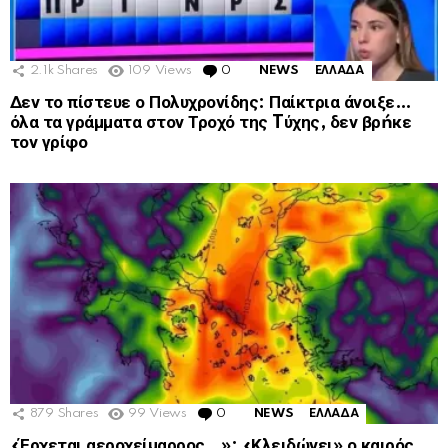
2.1k
Shares
109
Views
0
Comments
NEWS
ΕΛΛΑΔΑ
Δεν το πίστευε ο Πολυχρονίδης: Παίκτρια άνοιξε…
όλα τα γράμματα στον Τροχό της Tύχης, δεν βρńκε
τον γρίφο
879
Shares
99
Views
0
Comments
NEWS
ΕΛΛΑΔΑ
«Έρχεται αεροχείμαρρος…»: «Κλειδώνει» ο καιρός