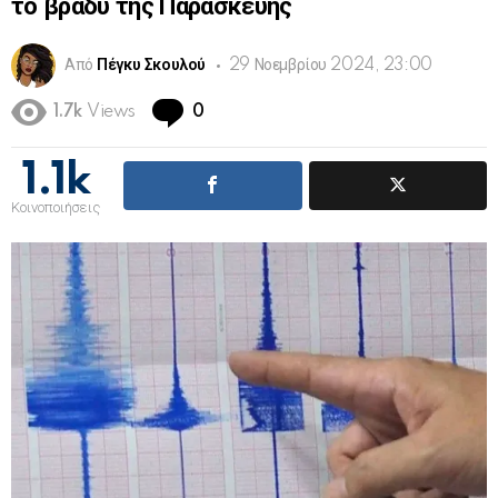
το βράδυ της Παρασκευής
Από
Πέγκυ Σκουλού
29 Νοεμβρίου 2024, 23:00
Comments
1.7k
Views
0
1.1k
Κοινοποιήσεις