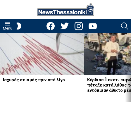
facebook
twitter
instagram
youtube
S
SWITCH
Menu
SKIN
LATEST
STORIES
Ισχυρός σεισμός πριν από λίγο
Κέρδισε 1 εκατ. εup
πέταξε κατά λάθος το
εντόπισαν άθικτο μέ