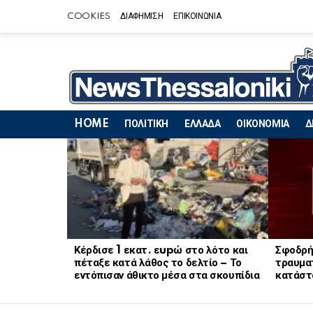
COOKIES
ΔΙΑΦΗΜΙΣΗ
ΕΠΙΚΟΙΝΩΝΙΑ
HOME
ΠΟΛΙΤΙΚΗ
ΕΛΛΑΔΑ
ΟΙΚΟΝΟΜΙΑ
Δ
LATEST
STORIES
Κέρδισε 1 εκατ. εupώ στο λότο και
Σφοδρή
πέταξε κατά λάθος το δελτίο – Το
τραυματ
εντόπισαν άθικτο μέσα στα σκουπίδια
κατάστ