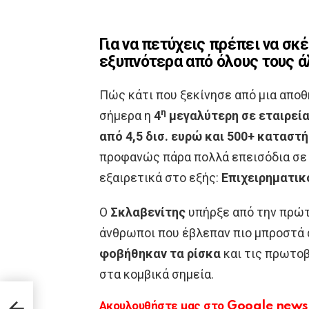
Για να πετύχεις πρέπει να σκ
εξυπνότερα από όλους τους 
Πώς κάτι που ξεκίνησε από μια απο
η
σήμερα η
4
μεγαλύτερη σε εταιρεία
από 4,5 δισ. ευρώ και 500+ καταστ
προφανώς πάρα πολλά επεισόδια σε 
εξαιρετικά στο εξής:
Επιχειρηματικ
Ο
Σκλαβενίτης
υπήρξε από την πρώτ
άνθρωποι που έβλεπαν πιο μπροστά 
φοβήθηκαν τα ρίσκα
και τις πρωτοβ
στα κομβικά σημεία.
του
Ακουλουθήστε μας στο Google news κ