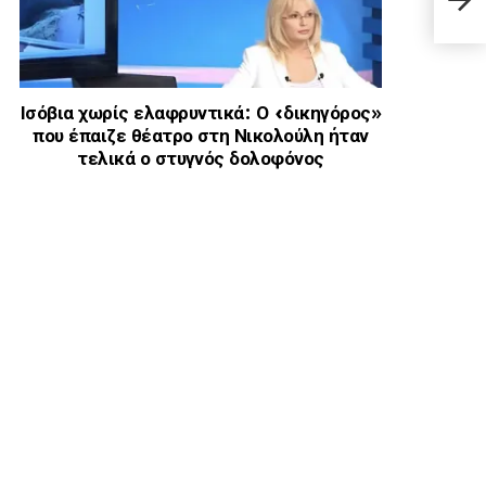
νους
ήταν
Ισόβια χωρίς ελαφρυντικά: Ο «δικηγόρος»
που έπαιζε θέατρο στη Νικολούλη ήταν
τελικά ο στυγνός δολοφόνος