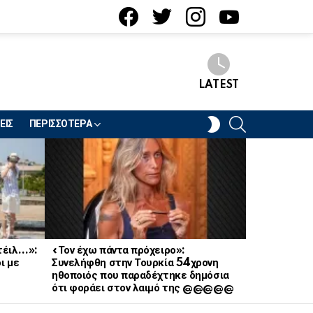
facebook
twitter
instagram
youtube
LATEST
SEARCH
SWITCH
ΕΙΣ
ΠΕΡΙΣΣΟΤΕΡΑ
SKIN
κτέιλ…»:
«Τον έχω πάντα πρόχειρο»:
Έσκασε «βό
ι με
Συνελήφθη στην Τουρκία 54χρονη
αγαπημένη 
ηθοποιός που παραδέχτηκε δημόσια
ερωτική σχέ
ότι φοράει στον λαιμό της @@@@@
κανείς δεν 