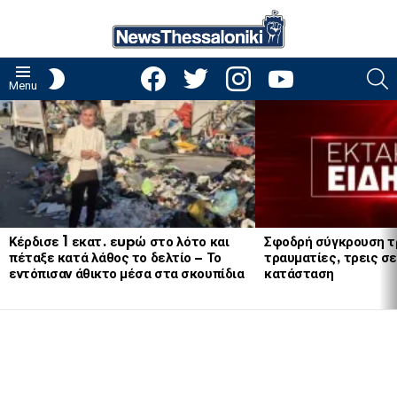
facebook
twitter
instagram
youtube
S
SWITCH
Menu
SKIN
LATEST
STORIES
Κέρδισε 1 εκατ. εupώ στο λότο και
Σφοδρή σύγκρουση τ
πέταξε κατά λάθος το δελτίο – Το
τραυματίες, τρεις σε
εντόπισαν άθικτο μέσα στα σκουπίδια
κατάσταση