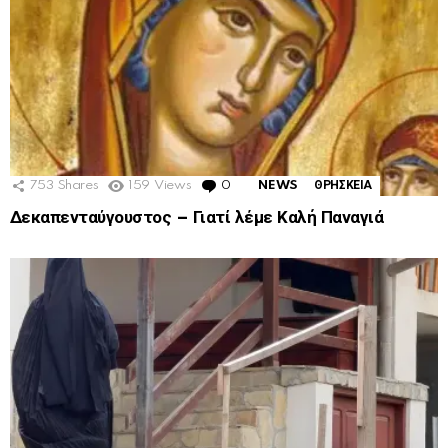
753
Shares
159
Views
0
Comments
NEWS
ΘΡΗΣΚΕΙΑ
Δεκαπενταύγουστος – Γιατί λέμε Καλή Παναγιά