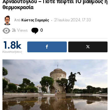
Αρναούτογλου – Πότε πέφτει 10 βαθμούς η
θερμοκρασία
Από
Κώστας Σαμαράς
21 Ιουλίου 2024, 17:33
Comments
2k
Views
0
1.8k
Κοινοποιήσεις