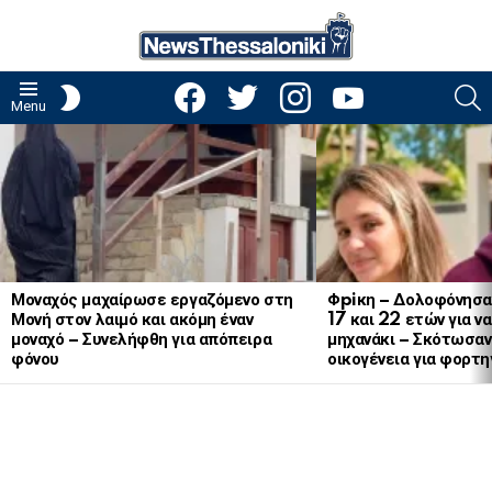
facebook
twitter
instagram
youtube
S
SWITCH
Menu
SKIN
LATEST
STORIES
Μοναχός μαχαίρωσε εργαζόμενο στη
Φpiκη – Δολοφόνησα
Μονή στον λαιμό και ακόμη έναν
17 και 22 ετών για ν
μοναχό – Συνελήφθη για απόπειρα
μηχανάκι – Σκότωσαν 
φόνου
οικογένεια για φορτη