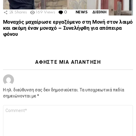
2k
Shares
169
Views
0
Comments
NEWS
ΔΙΕΘΝΗ
Μοναχός μαχαίρωσε εργαζόμενο στη Μονή στον λαιμό
και ακόμη έναν μοναχό – Συνελήφθη για απόπειρα
φόνου
ΑΦΉΣΤΕ ΜΙΑ ΑΠΆΝΤΗΣΗ
Η ηλ. διεύθυνση σας δεν δημοσιεύεται.
Τα υποχρεωτικά πεδία
σημειώνονται με
*
Σχόλιο
*