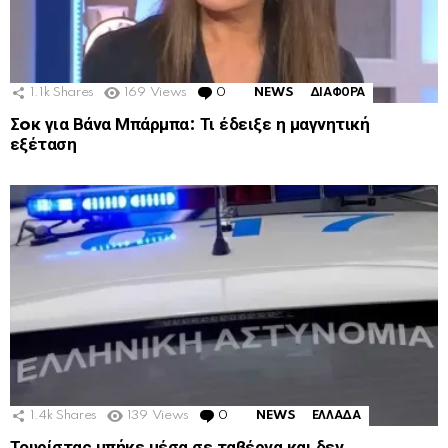
1.1k
Shares
169
Views
0
Comments
NEWS
ΔΙΑΦΟΡΑ
Σoκ για Βάνα Μπάρμπα: Τι έδειξε η μαγνητική
εξέταση
1.4k
Shares
139
Views
0
Comments
NEWS
ΕΛΛΑΔΑ
Τουρίστας μπήκε μέσα σε ταβέρνα και δεν