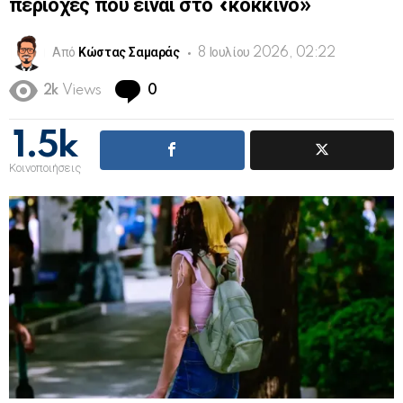
περιοχές που είναι στο «κόκκινο»
Από
Κώστας Σαμαράς
8 Ιουλίου 2026, 02:22
Comments
2k
Views
0
1.5k
Κοινοποιήσεις