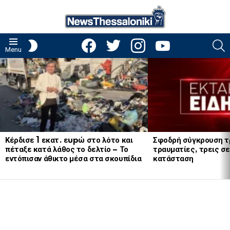
facebook
twitter
instagram
youtube
S
SWITCH
Menu
SKIN
LATEST
STORIES
Κέρδισε 1 εκατ. εupώ στο λότο και
Σφοδρή σύγκρουση τ
πέταξε κατά λάθος το δελτίο – Το
τραυματίες, τρεις σε
εντόπισαν άθικτο μέσα στα σκουπίδια
κατάσταση