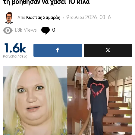
τη βοήθησαν να χάσει 10 κιλά
Από
Κώστας Σαμαράς
9 Ιουλίου 2026, 03:16
Comments
1.3k
Views
0
1.6k
Κοινοποιήσεις