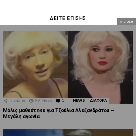
ΔΕΙΤΕ ΕΠΙΣΗΣ
close
1k
Shares
99
Views
0
Comments
NEWS
ΔΙΑΦΟΡΑ
Μόλις μαθεύτnκε για Τζούλια Αλεξανδράτου –
Μεγάλη αγωνία