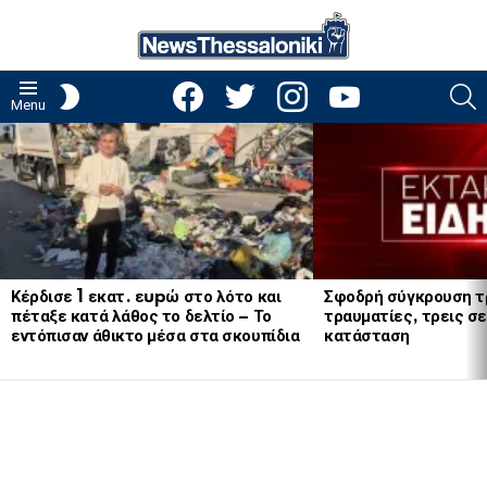
facebook
twitter
instagram
youtube
S
SWITCH
Menu
SKIN
LATEST
STORIES
Κέρδισε 1 εκατ. εupώ στο λότο και
Σφοδρή σύγκρουση τ
πέταξε κατά λάθος το δελτίο – Το
τραυματίες, τρεις σε
εντόπισαν άθικτο μέσα στα σκουπίδια
κατάσταση