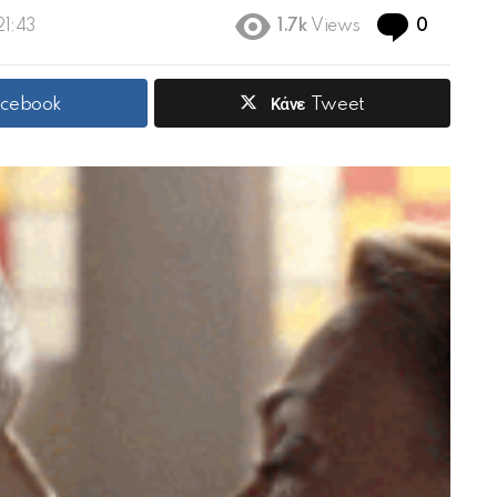
Commen
21:43
1.7k
Views
0
acebook
Κάνε Tweet