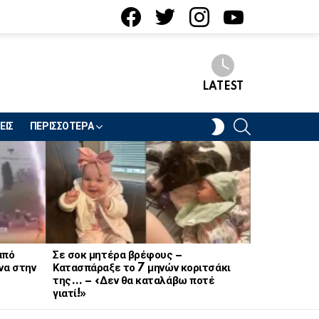
facebook
twitter
instagram
youtube
LATEST
SEARCH
SWITCH
ΕΙΣ
ΠΕΡΙΣΣΟΤΕΡΑ
SKIN
από
Σε σοκ μητέρα βρέφους –
Σοκ στον στ
να στην
Κατασπάραξε το 7 μηνών κοριτσάκι
21χρονη Να
της… – «Δεν θα καταλάβω ποτέ
γιατί!»