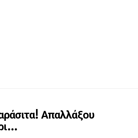
παράσιτα! Απαλλάξου
ήρι…