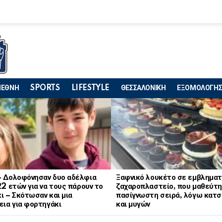
ΙΕΘΝΗ
SPORTS
LIFESTYLE
ΘΕΣΣΑΛΟΝΙΚΗ
ΕΞΟΜΟΛΟΓΗΣ
– Δολοφόνησαν δυο αδέλφια
Ξαφνικό λουκέτο σε εμβληματ
22 ετών για να τους πάρουν το
ζαχαροπλαστείο, που μαθεύτη
ι – Σκότωσαν και μια
πασίγνωστη σειρά, λόγω κατ
εια για φορτηγάκι
και μυγών