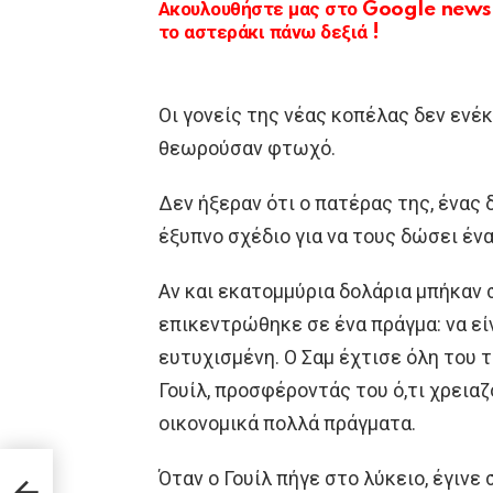
Ακουλουθήστε μας στο Google news κ
το αστεράκι πάνω δεξιά !
Οι γονείς της νέας κοπέλας δεν ενέκ
θεωρούσαν φτωχό.
Δεν ήξεραν ότι ο πατέρας της, ένας 
έξυπνο σχέδιο για να τους δώσει έν
Αν και εκατομμύρια δολάρια μπήκαν 
επικεντρώθηκε σε ένα πράγμα: να είνα
ευτυχισμένη. Ο Σαμ έχτισε όλη του 
Γουίλ, προσφέροντάς του ό,τι χρειαζ
οικονομικά πολλά πράγματα.
Όταν ο Γουίλ πήγε στο λύκειο, έγινε