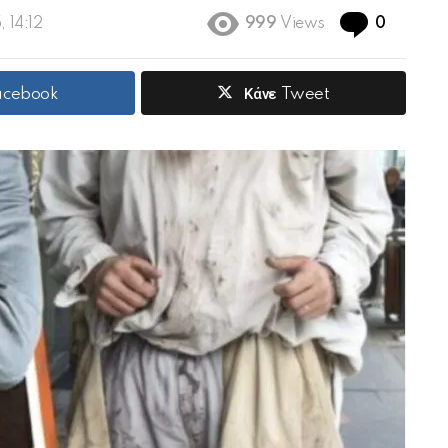
Commen
, 14:12
999
Views
0
Facebook
Κάνε Tweet