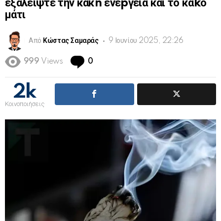
εξαλείψτε την κακn ενέpγεια και το καkό
μάτι
Από
Κώστας Σαμαράς
9 Ιουνίου 2025, 22:26
Comments
999
Views
0
2k
Κοινοποιήσεις