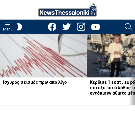
facebook
twitter
instagram
youtube
S
SWITCH
Menu
SKIN
LATEST
STORIES
Ισχυρός σεισμός πριν από λίγο
Κέρδισε 1 εκατ. εup
πέταξε κατά λάθος το
εντόπισαν άθικτο μέ