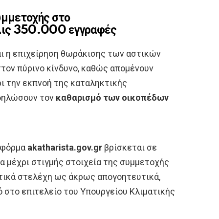
υμμετοχής στο
λις 350.000 εγγραφές
αι η επιχείρηση θωράκισης των αστικών
στον πύρινο κίνδυνο, καθώς απομένουν
ι την εκπνοή της καταληκτικής
 δηλώσουν τον
καθαρισμό των οικοπέδων
ατφόρμα
akatharista.gov.gr
βρίσκεται σε
τα μέχρι στιγμής στοιχεία της συμμετοχής
τικά στελέχη ως άκρως απογοητευτικά,
στο επιτελείο του Υπουργείου Κλιματικής