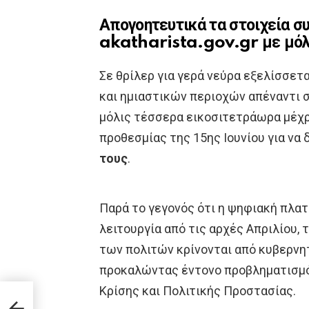
Απογοητευτικά τα στοιχεία σ
akatharista.gov.gr με μό
Σε θρίλερ για γερά νεύρα εξελίσσετ
και ημιαστικών περιοχών απέναντι 
μόλις τέσσερα εικοσιτετράωρα μέχρ
προθεσμίας της 15ης Ιουνίου για να
τους
.
Παρά το γεγονός ότι η ψηφιακή πλ
λειτουργία από τις αρχές Απριλίου, 
των πολιτών κρίνονται από κυβερνη
προκαλώντας έντονο προβληματισμό 
Κρίσης και Πολιτικής Προστασίας.
καλα