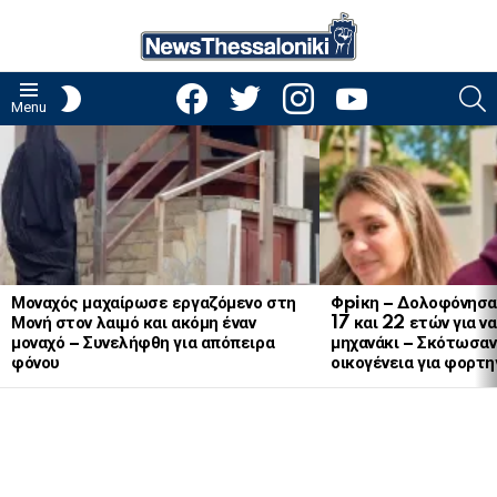
facebook
twitter
instagram
youtube
S
SWITCH
Menu
SKIN
LATEST
STORIES
Μοναχός μαχαίρωσε εργαζόμενο στη
Φpiκη – Δολοφόνησα
Μονή στον λαιμό και ακόμη έναν
17 και 22 ετών για ν
μοναχό – Συνελήφθη για απόπειρα
μηχανάκι – Σκότωσαν 
φόνου
οικογένεια για φορτη