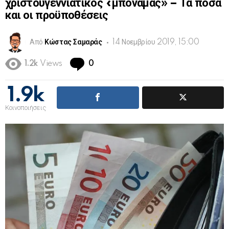
χριστουγεννιάτικος «μποναμάς» – Τα ποσά
και οι προϋποθέσεις
Από
Κώστας Σαμαράς
14 Νοεμβρίου 2019, 15:00
Comments
1.2k
Views
0
1.9k
Κοινοποιήσεις