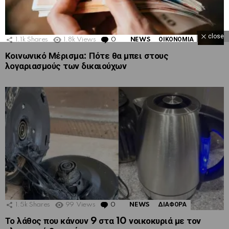
close
1.1k
Shares
1.8k
Views
0
Comments
NEWS
ΟΙΚΟΝΟΜΙΑ
Κοινωνικό Μέρισμα: Πότε θα μπει στους
λογαριασμούς των δικαιούχων
1.5k
Shares
99
Views
0
Comments
NEWS
ΔΙΑΦΟΡΑ
Το λάθος που κάνουν 9 στα 10 νοικοκυριά με τον