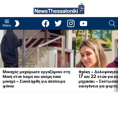
facebook
twitter
instagram
youtube
S
SWITCH
Menu
SKIN
LATEST
STORIES
Μοναχός μαχαίρωσε εργαζόμενο στη
Φpiκη – Δολοφόνησα
Μονή στον λαιμό και ακόμη έναν
17 και 22 ετών για ν
μοναχό – Συνελήφθη για απόπειρα
μηχανάκι – Σκότωσαν 
φόνου
οικογένεια για φορτη