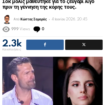
Σοκ μόλις μαθεύτηκε για το ζευγάρι λίγο
πριν τη γέννηση της κόρης τους.
Από
Κώστας Σαμαράς
4 Ιουνίου 2026, 20:45
Comments
999
Views
0
2.3k
Κοινοποιήσεις