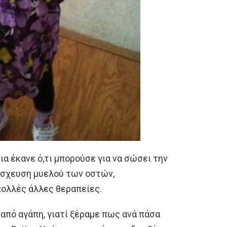
εια έκανε ό,τι μπορούσε για να σώσει την
όσχευση μυελού των οστών,
πολλές άλλες θεραπείες.
από αγάπη, γιατί ξέραμε πως ανά πάσα