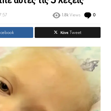
είπε αυτές τις 5 λέξεις
Commen
17:57
1.8k
Views
0
acebook
Κάνε Tweet