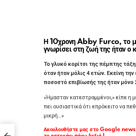
Η 10χρονη Abby Furco, το μ
γνωρίσει στη ζωή της ήταν ο 
Το γλυκό κορίτσι της πέμπτης τάξης
όταν ήταν μόλις 4 ετών. Εκείνη τη
ποσοστό επιβίωσής της ήταν μόνο 2
«Ήμασταν κατεστραμμένοι,» είπε η μη
πει ουσιαστικά ότι επρόκειτο να πεθ
μικρή…»
Ακουλουθήστε μας στο Google news κ
:
ό
το αστεράκι πάνω δεξιά !