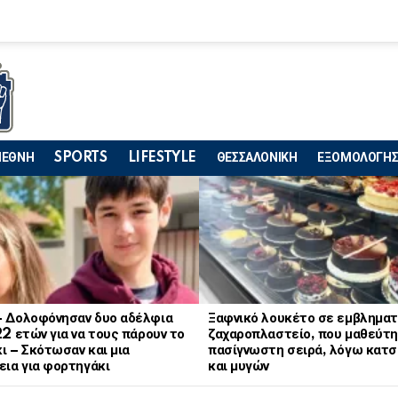
ΙΕΘΝΗ
SPORTS
LIFESTYLE
ΘΕΣΣΑΛΟΝΙΚΗ
ΕΞΟΜΟΛΟΓΗΣ
– Δολοφόνησαν δυο αδέλφια
Ξαφνικό λουκέτο σε εμβληματ
22 ετών για να τους πάρουν το
ζαχαροπλαστείο, που μαθεύτη
ι – Σκότωσαν και μια
πασίγνωστη σειρά, λόγω κατ
εια για φορτηγάκι
και μυγών