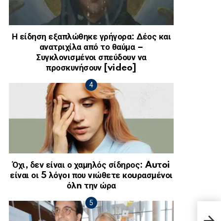
Η είδηση εξαπλώθηκε γρήγορα: Δέος και
ανατριχίλα από το θαύμα –
Συγκλονισμένοι σπεύδουν να
προσκυνήσουν [video]
Όχι, δεν είναι ο χαμηλός σίδηρος: Auτoi
είναι οι 5 λόγοı που νıώθετε κοuρασμένοι
όλn την ώρα
Αλεξ