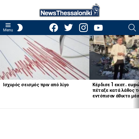
facebook
twitter
instagram
youtube
S
SWITCH
Menu
SKIN
LATEST
STORIES
Ισχυρός σεισμός πριν από λίγο
Κέρδισε 1 εκατ. εup
πέταξε κατά λάθος το
εντόπισαν άθικτο μέ