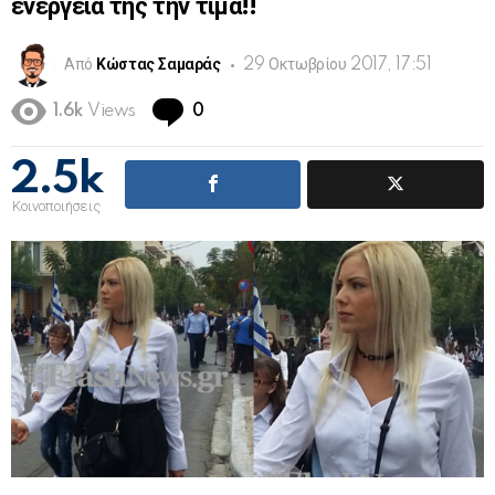
ενέργειά της την τιμά!!
Από
Κώστας Σαμαράς
29 Οκτωβρίου 2017, 17:51
Comments
1.6k
Views
0
2.5k
Κοινοποιήσεις