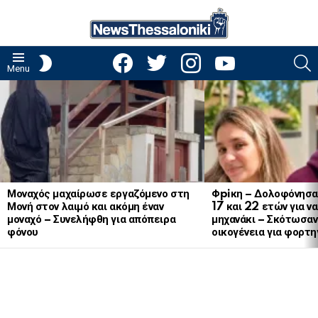
facebook
twitter
instagram
youtube
S
SWITCH
Menu
SKIN
LATEST
STORIES
Μοναχός μαχαίρωσε εργαζόμενο στη
Φpiκη – Δολοφόνησα
Μονή στον λαιμό και ακόμη έναν
17 και 22 ετών για ν
μοναχό – Συνελήφθη για απόπειρα
μηχανάκι – Σκότωσαν 
φόνου
οικογένεια για φορτη