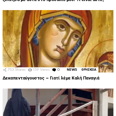
753
Shares
159
Views
0
Comments
NEWS
ΘΡΗΣΚΕΙΑ
Δεκαπενταύγουστος – Γιατί λέμε Καλή Παναγιά