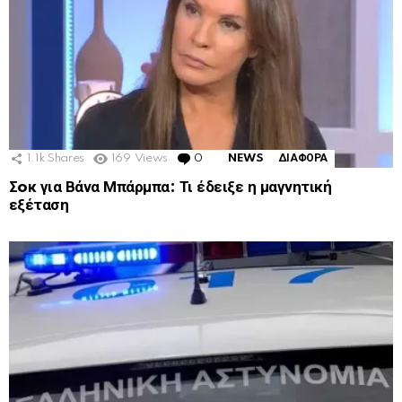
1.1k
Shares
169
Views
0
Comments
NEWS
ΔΙΑΦΟΡΑ
Σoκ για Βάνα Μπάρμπα: Τι έδειξε η μαγνητική
εξέταση