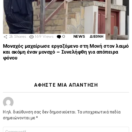
2k
Shares
169
Views
0
Comments
NEWS
ΔΙΕΘΝΗ
Μοναχός μαχαίρωσε εργαζόμενο στη Μονή στον λαιμό
και ακόμη έναν μοναχό – Συνελήφθη για απόπειρα
φόνου
ΑΦΉΣΤΕ ΜΙΑ ΑΠΆΝΤΗΣΗ
Η ηλ. διεύθυνση σας δεν δημοσιεύεται.
Τα υποχρεωτικά πεδία
σημειώνονται με
*
Σχόλιο