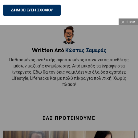
close
Written Από
Κώστας Σαμαράς
Παθιασμένος αναλυτής αφοσιωμένος κοινωνικός συνθέτης
μέσων μαζικής ενημέρωσης. Από μικρός τα έγραφε στα
ίντερνετς. Εδώ θα τον δεις να μιλάει για όλα όσα αγαπάει:
Lifestyle, Lifehacks Και με πολύ πίκρα για πολιτική. Χωρίς
πλάκα!
ΣΑΣ ΠΡΟΤΕΙΝΟΥΜΕ