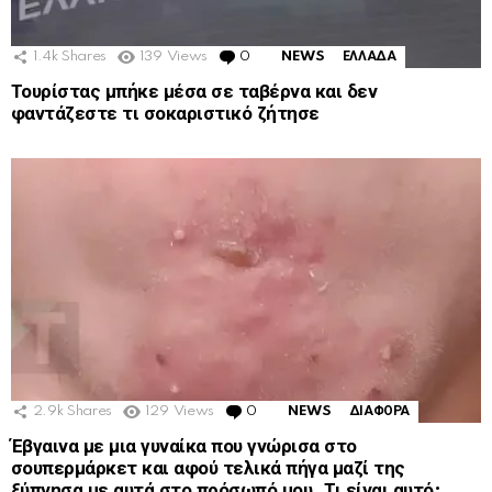
1.4k
Shares
139
Views
0
Comments
NEWS
ΕΛΛΑΔΑ
Τουρίστας μπήκε μέσα σε ταβέρνα και δεν
φαντάζεστε τι σοκαριστικό ζήτησε
2.9k
Shares
129
Views
0
Comments
NEWS
ΔΙΑΦΟΡΑ
Έβγαινα με μια γυναίκα που γνώρισα στο
σουπερμάρκετ και αφού τελικά πήγα μαζί της
ξύπνησα με αυτά στο πρόσωπό μου. Τι είναι αυτό;