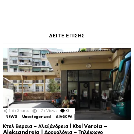
ΔΕΙΤΕ ΕΠΙΣΗΣ
1.6k
Shares
1.7k
Views
0
Comments
NEWS
Uncategorized
ΔΙΑΦΟΡΑ
Κτελ Βεροια – Αλεξάνδρεια | Κtel Veroia –
Aleksandreia | Δρομολόγια – Τηλέφωνο