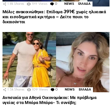
1.8k
Shares
199
Views
0
Comments
NEWS
ΕΛΛΑΔΑ
Μόλις ανακοινώθηκε: Επίδομα 391€ χωρίς ηλικιακά
και εισοδηματικά κριτήρια – Δείτε ποιοι το
δικαιούνται
1.5k
Shares
109
Views
0
Comments
NEWS
ΕΛΛΑΔΑ
Ανnσυxία για Αθηνά Οικονομάκου: Με πρόβλημα
υγείας στα Μπόρα Μπόρα- Τι συνέβη;