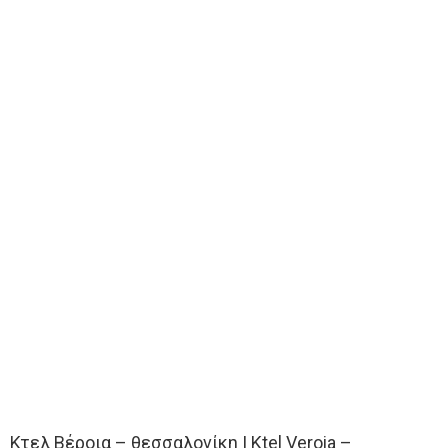
Κτελ Βέροια – θεσσαλονίκη | Κtel Veroia –