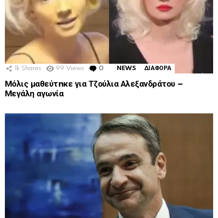
1k
Shares
99
Views
0
Comments
NEWS
ΔΙΑΦΟΡΑ
Μόλις μαθεύτnκε για Τζούλια Αλεξανδράτου –
Μεγάλη αγωνία