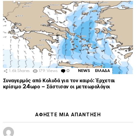
1.6k
Shares
179
Views
0
Comments
NEWS
ΕΛΛΑΔΑ
Συναγερμός από Κολυδά για τον καιρό: Έρχεται
κρίσιμο 24ωρο – Σάστισαν οι μετεωρολόγοι
ΑΦΉΣΤΕ ΜΙΑ ΑΠΆΝΤΗΣΗ