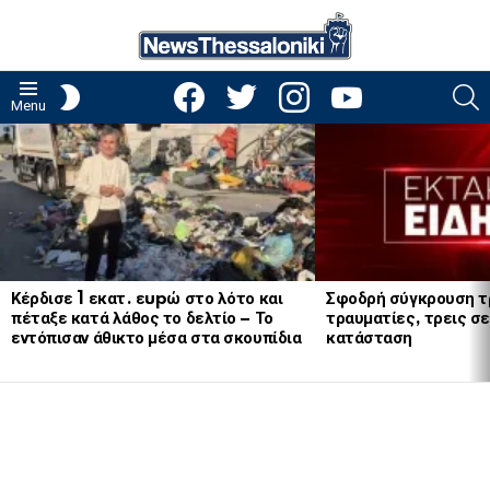
facebook
twitter
instagram
youtube
S
SWITCH
Menu
SKIN
LATEST
STORIES
Κέρδισε 1 εκατ. εupώ στο λότο και
Σφοδρή σύγκρουση τ
πέταξε κατά λάθος το δελτίο – Το
τραυματίες, τρεις σε
εντόπισαν άθικτο μέσα στα σκουπίδια
κατάσταση