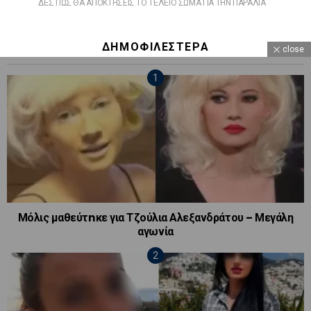
ΔΕΣ ΠΩΣ ΘΑ ΑΠΟΚΤΗΣΕΙΣ ΤΟ ΤΕΛΕΙΟ ΣΩΜΑ ΓΙΑ ΤΗΝ ΠΑΡΑΛΙΑ
ΔΗΜΟΦΙΛΕΣΤΕΡΑ
close
Μόλις μαθεύτnκε για Τζούλια Αλεξανδράτου – Μεγάλη
αγωνία