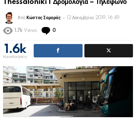
Thessaloniki | Δρομολόγια – Τηλέφωνο
Από
Κώστας Σαμαράς
12 Δεκεμβρίου 2019, 16:49
Comments
1.7k
Views
0
1.6k
Κοινοποιήσεις