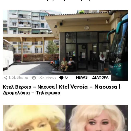
1.6k
Shares
1.6k
Views
0
Comments
NEWS
ΔΙΑΦΟΡΑ
Κτελ Βέροια – Ναουσα | Κtel Veroia – Naoussa |
Δρομολόγια – Τηλέφωνο