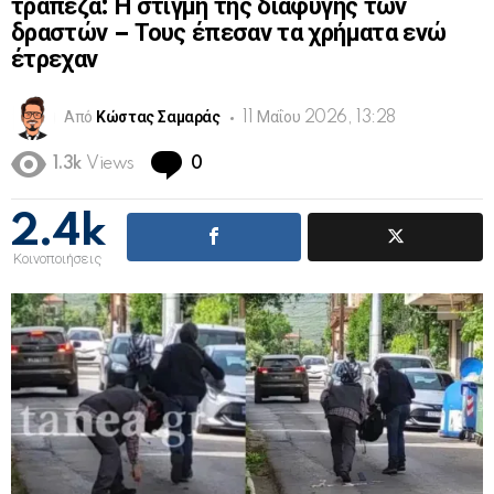
τράπεζα: Η στιγμή της διαφυγής των
δραστών – Τους έπεσαν τα χρήματα ενώ
έτρεχαν
Από
Κώστας Σαμαράς
11 Μαΐου 2026, 13:28
Comments
1.3k
Views
0
2.4k
Κοινοποιήσεις