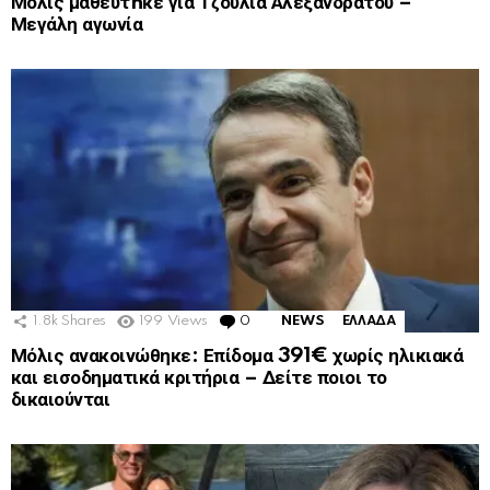
Μόλις μαθεύτnκε για Τζούλια Αλεξανδράτου –
Μεγάλη αγωνία
1.8k
Shares
199
Views
0
Comments
NEWS
ΕΛΛΑΔΑ
Μόλις ανακοινώθηκε: Επίδομα 391€ χωρίς ηλικιακά
και εισοδηματικά κριτήρια – Δείτε ποιοι το
δικαιούνται