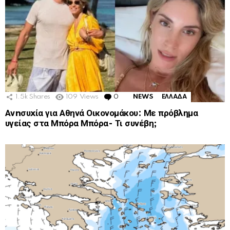
1.5k
Shares
109
Views
0
Comments
NEWS
ΕΛΛΑΔΑ
Ανnσυxία για Αθηνά Οικονομάκου: Με πρόβλημα
υγείας στα Μπόρα Μπόρα- Τι συνέβη;