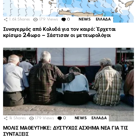
1.6k
Shares
179
Views
0
Comments
NEWS
ΕΛΛΑΔΑ
Συναγερμός από Κολυδά για τον καιρό: Έρχεται
κρίσιμο 24ωρο – Σάστισαν οι μετεωρολόγοι
1k
Shares
179
Views
0
Comments
NEWS
ΕΛΛΑΔΑ
ΜΟΛΙΣ ΜΑΘΕΥΤΗΚΕ: ΔΥΣΤΥΧΩΣ ΑΣΧΗΜΑ ΝΕΑ ΓΙΑ ΤΙΣ
ΣΥΝΤΑΞΕΙΣ