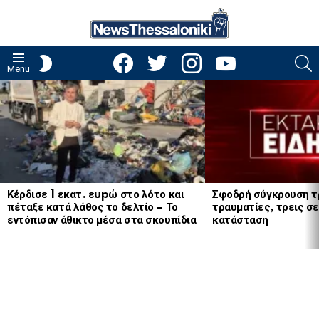
facebook
twitter
instagram
youtube
S
SWITCH
Menu
SKIN
LATEST
STORIES
Κέρδισε 1 εκατ. εupώ στο λότο και
Σφοδρή σύγκρουση τ
πέταξε κατά λάθος το δελτίο – Το
τραυματίες, τρεις σε
εντόπισαν άθικτο μέσα στα σκουπίδια
κατάσταση