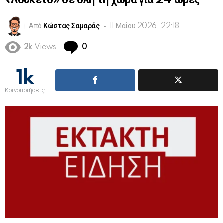
«Λουκέτο» σε όλη τη χώρα για 24 ώρες
Από
Κώστας Σαμαράς
11 Μαΐου 2026, 22:18
Comments
2k
Views
0
1k
Κοινοποιήσεις