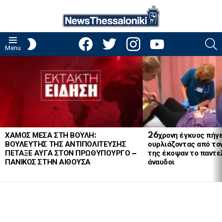
facebook
twitter
instagram
youtube
S
SWITCH
Menu
SKIN
LATEST
STORIES
ΧΑΜΟΣ ΜΕΣΑ ΣΤΗ ΒΟΥΛΗ:
26χρονη έγκυος πήγε
ΒΟΥΛΕΥΤΗΣ ΤΗΣ ΑΝΤΙΠΟΛΙΤΕΥΣΗΣ
ουρλιάζοντας από το
ΠΕΤΑΞΕ ΑΥΓΑ ΣΤΟΝ ΠΡΩΘΥΠΟΥΡΓΟ –
της έκοψαν το παντελ
ΠΑΝΙΚΟΣ ΣΤΗΝ ΑΙΘΟΥΣΑ
άναυδοι