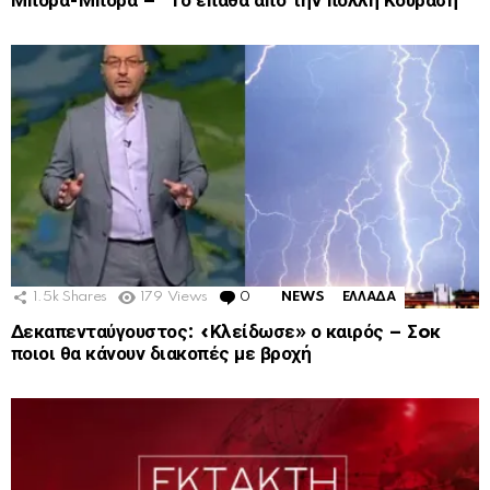
Μπόρα-Μπόρα – “Το έπαθα από την πολλή Κούραση”
1.5k
Shares
179
Views
0
Comments
NEWS
ΕΛΛΑΔΑ
Δεκαπενταύγουστος: «Κλείδωσε» ο καιρός – Σoκ
ποιοι θα κάνουν διακοπές με βροχή