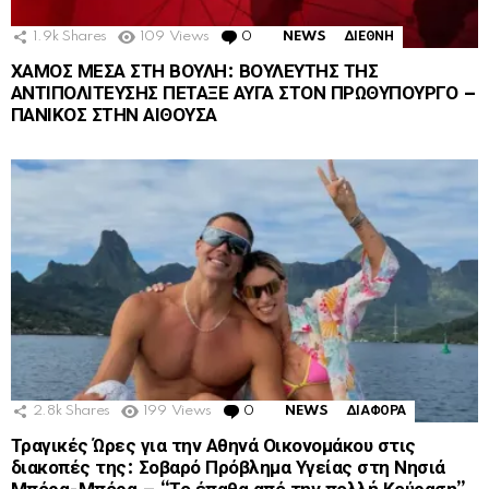
1.9k
Shares
109
Views
0
Comments
NEWS
ΔΙΕΘΝΗ
ΧΑΜΟΣ ΜΕΣΑ ΣΤΗ ΒΟΥΛΗ: ΒΟΥΛΕΥΤΗΣ ΤΗΣ
ΑΝΤΙΠΟΛΙΤΕΥΣΗΣ ΠΕΤΑΞΕ ΑΥΓΑ ΣΤΟΝ ΠΡΩΘΥΠΟΥΡΓΟ –
ΠΑΝΙΚΟΣ ΣΤΗΝ ΑΙΘΟΥΣΑ
2.8k
Shares
199
Views
0
Comments
NEWS
ΔΙΑΦΟΡΑ
Τραγικές Ώρες για την Αθηνά Οικονομάκου στις
διακοπές της: Σοβαρό Πρόβλημα Υγείας στη Νησιά