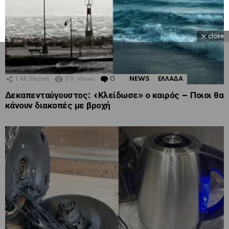
close
1.4k
Shares
119
Views
0
Comments
NEWS
ΕΛΛΑΔΑ
Δεκαπενταύγουστος: «Κλείδωσε» ο καιρός – Ποιοι θα
κάνουν διακοπές με βροχή