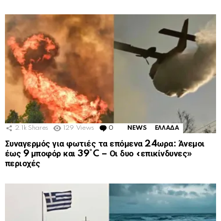
2.1k
Shares
129
Views
0
Comments
NEWS
ΕΛΛΑΔΑ
Συναγερμός για φωτιές τα επόμενα 24ωρα: Άνεμοι
έως 9 μποφόρ και 39°C – Οι δυο «επικίνδυνες»
περιοχές