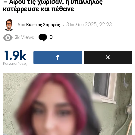
– Αφού τις χώρισαν, η υπάλληλος
κατέρρεuσε και πέθaνε
Από
Κώστας Σαμαράς
3 Ιουλίου 2025, 22:23
Comments
2k
Views
0
1.9k
Κοινοποιήσεις