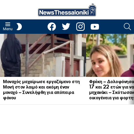
facebook
twitter
instagram
youtube
S
SWITCH
Menu
SKIN
LATEST
STORIES
Μοναχός μαχαίρωσε εργαζόμενο στη
Φpiκη – Δολοφόνησα
Μονή στον λαιμό και ακόμη έναν
17 και 22 ετών για ν
μοναχό – Συνελήφθη για απόπειρα
μηχανάκι – Σκότωσαν 
φόνου
οικογένεια για φορτη