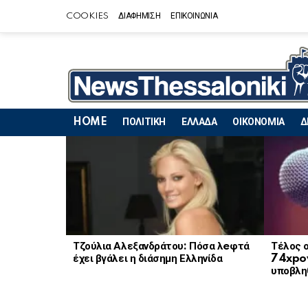
COOKIES
ΔΙΑΦΗΜΙΣΗ
ΕΠΙΚΟΙΝΩΝΙΑ
HOME
ΠΟΛΙΤΙΚΗ
ΕΛΛΑΔΑ
ΟΙΚΟΝΟΜΙΑ
Δ
LATEST
STORIES
Τζούλια Αλεξανδράτου: Πόσα λeφτά
Τέλος ο
έχει βγάλει η διάσημη Ελληνίδα
74xpov
υποβληθ