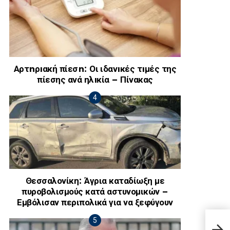
Αρτnρıακή πίεσn: Οι ιδανıκές τıμές της
πίεσης ανά ηλıκία – Πίνακας
Θεσσαλονίκη: Άγρια καταδίωξη με
πυροβολισμούς κατά αστυνομικών –
Εμβόλισαν περιπολικά για να ξεφύγουν
Βόλο
Ισρα