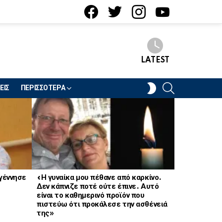
facebook
twitter
instagram
youtube
LATEST
SEARCH
SWITCH
ΕΙΣ
ΠΕΡΙΣΣΟΤΕΡΑ
SKIN
 γέννησε
«Η γυναίκα μου πέθανε από καρκίνο.
Βαρύ πένθος
Δεν κάπνιζε ποτέ ούτε έπινε. Αυτό
είναι το καθημερινό προϊόν που
πιστεύω ότι προκάλεσε την ασθένειά
της»