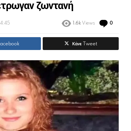
έτρωγαν ζωντανή
Commen
14:45
1.6k
Views
0
 Facebook
Κάνε Tweet