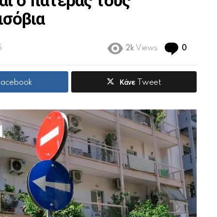
αι ο πατέρας τους
ισόβια
Commen
5
2k
Views
0
 Facebook
Κάνε Tweet