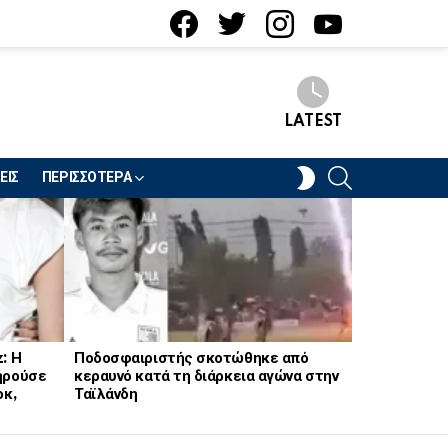
facebook
twitter
instagram
youtube
LATEST
SEARCH
SWITCH
ΕΙΣ
ΠΕΡΙΣΣΟΤΕΡΑ
SKIN
: Η
Ποδοσφαιριστής σκοτώθηκε από
Σε σοκ μητ
ηρούσε
κεραυνό κατά τη διάρκεια αγώνα στην
Κατασπάραξε
οκ,
Ταϊλάνδη
της… – «Δε
γιατί!»