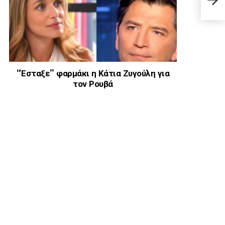
39χρ
Καλ
“Έσταξε” φαρμάκι η Κάτια Ζυγούλη για
τον Ρουβά