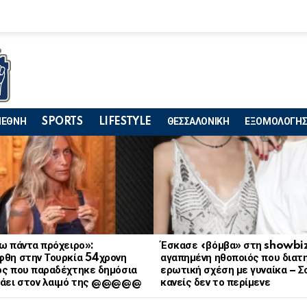
ΙΕΘΝΗ
SPORTS
LIFESTYLE
ΘΕΣΣΑΛΟΝΙΚΗ
ΕΞΟΜΟΛΟΓΗΣ
ω πάντα πρόχειρο»:
Έσκασε «βόμβα» στη showbiz
φθη στην Τουρκία 54χρονη
αγαπημένη ηθοποιός που διατ
ός που παραδέχτηκε δημόσια
ερωτική σχέση με γυναίκα – Σ
ράει στον λαιμό της @@@@@
κανείς δεν το περίμενε